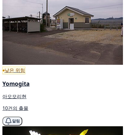
낮은 위험
Yomogita
아오모리현
10건의 출몰
알림