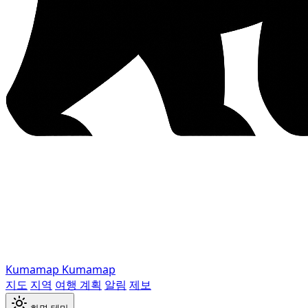
Kumamap
Kumamap
지도
지역
여행 계획
알림
제보