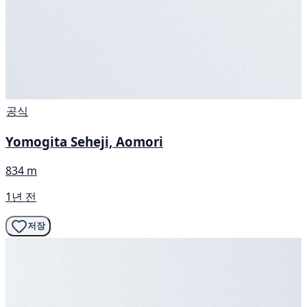
공식
Yomogita Seheji, Aomori
834 m
1년 전
저장