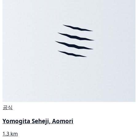
공식
Yomogita Seheji, Aomori
1.3 km