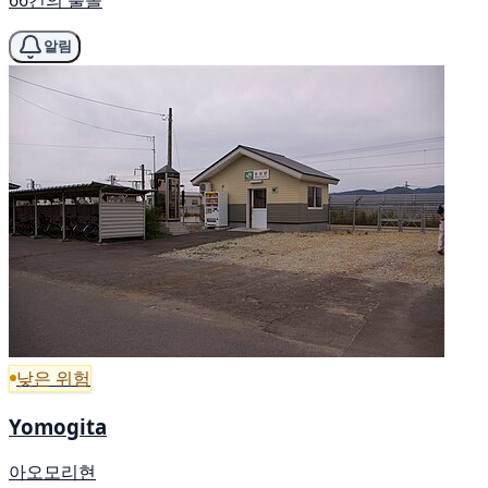
66건의 출몰
알림
낮은 위험
Yomogita
아오모리현