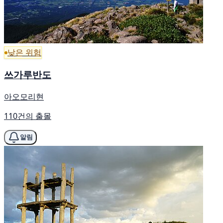
낮은 위험
쓰가루반도
아오모리현
110건의 출몰
알림