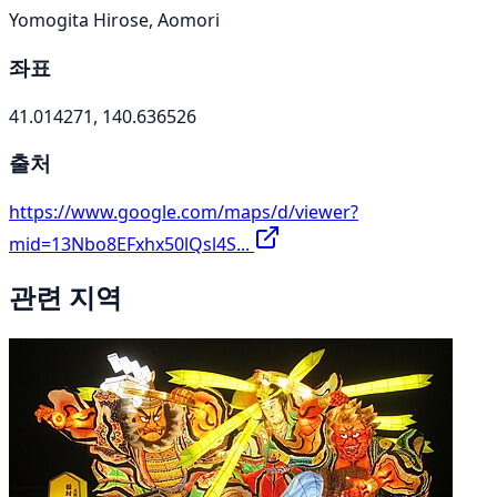
Yomogita Hirose, Aomori
좌표
41.014271, 140.636526
출처
https://www.google.com/maps/d/viewer?
mid=13Nbo8EFxhx50lQsl4S...
관련 지역