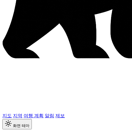
지도
지역
여행 계획
알림
제보
화면 테마