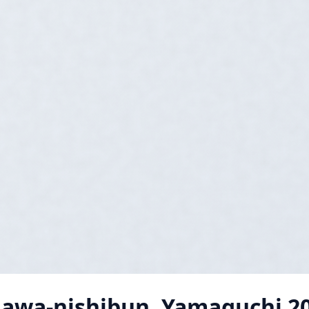
awa-nishibun, Yamaguchi
2