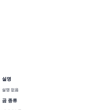
설명
설명 없음
곰 종류