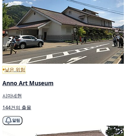
낮은 위험
Anno Art Museum
시마네현
144건의 출몰
알림