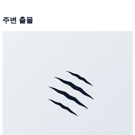
주변 출몰