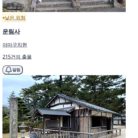
낮은 위험
운림사
야마구치현
215건의 출몰
알림