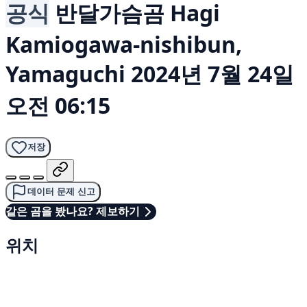
공식
반달가슴곰
Hagi
Kamiogawa-nishibun,
Yamaguchi
2024년 7월 24일
오전 06:15
저장
데이터 문제 신고
같은 곰을 봤나요? 제보하기
위치