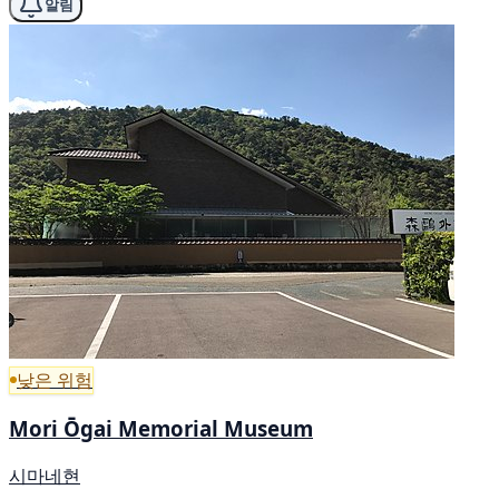
알림
낮은 위험
Mori Ōgai Memorial Museum
시마네현