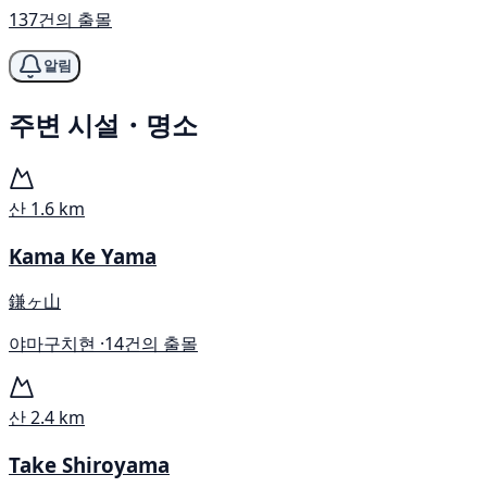
137건의 출몰
알림
주변 시설・명소
산
1.6 km
Kama Ke Yama
鎌ヶ山
야마구치현 ·
14건의 출몰
산
2.4 km
Take Shiroyama