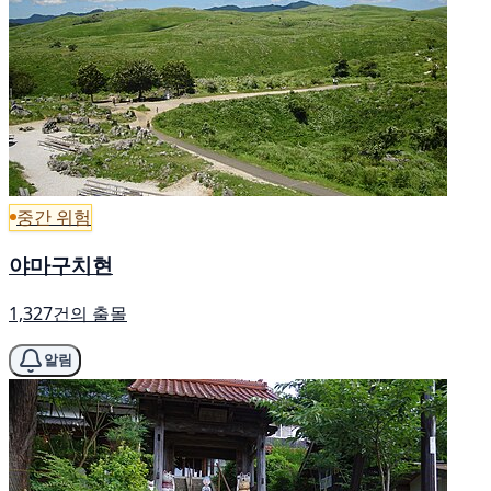
중간 위험
야마구치현
1,327건의 출몰
알림