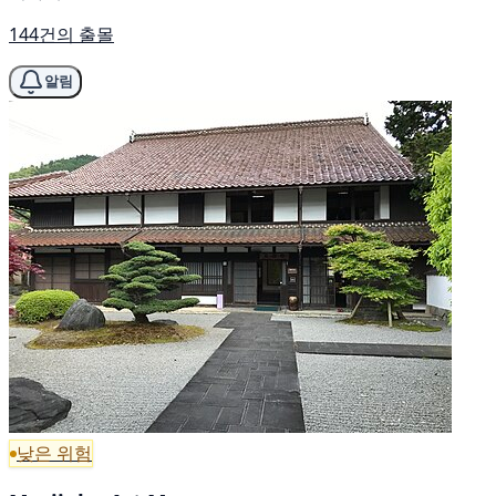
144건의 출몰
알림
낮은 위험