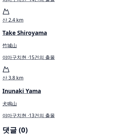
산
2.4 km
Take Shiroyama
竹城山
야마구치현 ·
15건의 출몰
산
3.8 km
Inunaki Yama
犬鳴山
야마구치현 ·
13건의 출몰
댓글 (0)