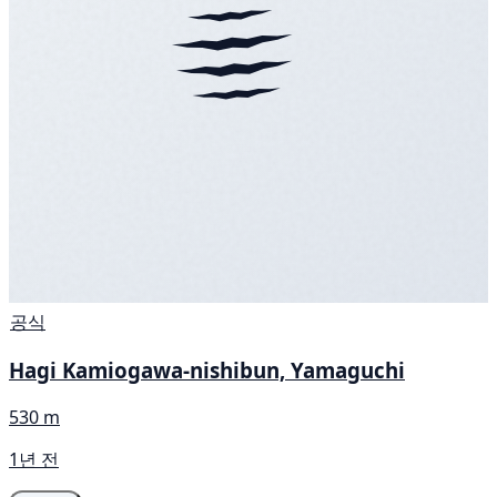
공식
Hagi Kamiogawa-nishibun, Yamaguchi
530 m
1년 전