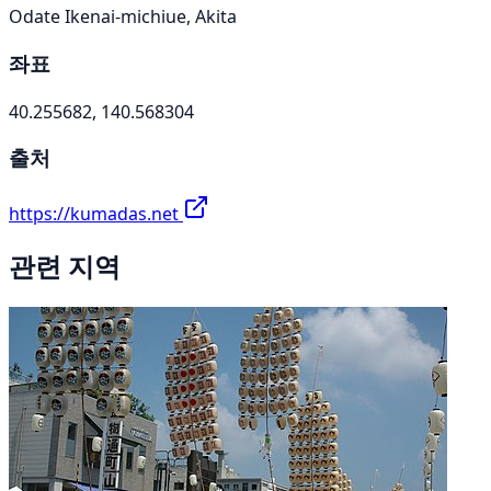
Odate Ikenai-michiue, Akita
좌표
40.255682, 140.568304
출처
https://kumadas.net
관련 지역