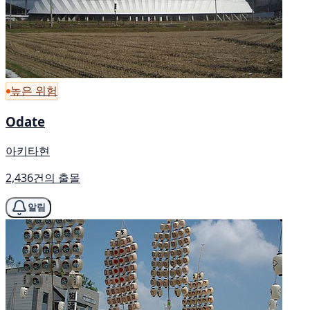
높은 위험
Odate
아키타현
2,436건의 출몰
알림