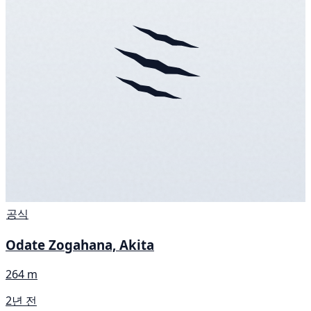
공식
Odate Zogahana, Akita
264 m
2년 전