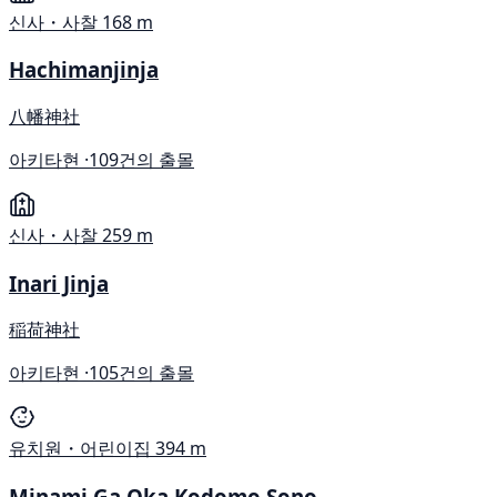
신사・사찰
168 m
Hachimanjinja
八幡神社
아키타현 ·
109건의 출몰
신사・사찰
259 m
Inari Jinja
稲荷神社
아키타현 ·
105건의 출몰
유치원・어린이집
394 m
Minami Ga Oka Kodomo Sono