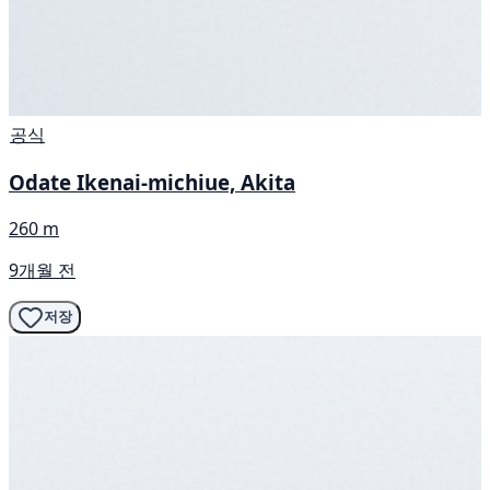
공식
Odate Ikenai-michiue, Akita
260 m
9개월 전
저장