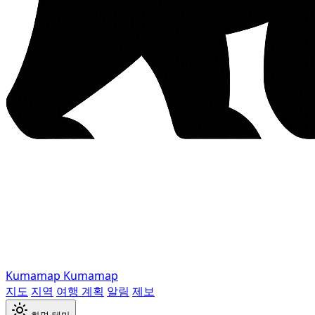
Kumamap
Kumamap
지도
지역
여행 계획
알림
제보