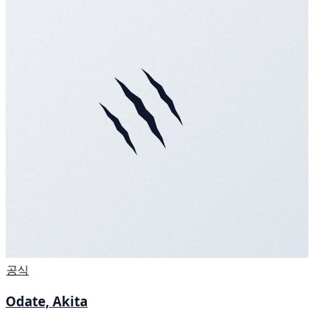
공식
Odate, Akita