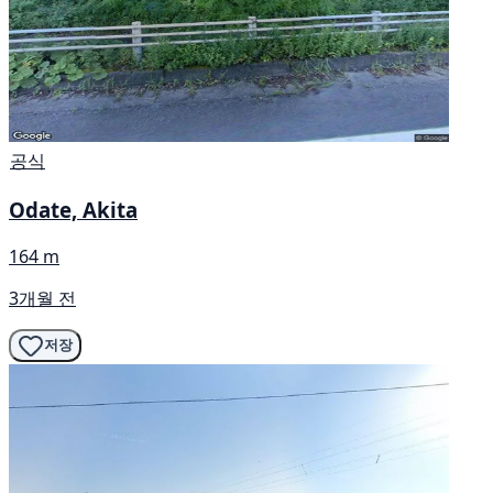
공식
Odate, Akita
164 m
3개월 전
저장