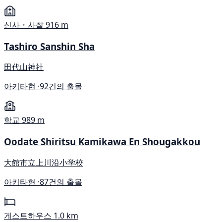
신사・사찰
916 m
Tashiro Sanshin Sha
田代山神社
아키타현 ·
92건의 출몰
학교
989 m
Oodate Shiritsu Kamikawa En Shougakkou
大館市立上川沿小学校
아키타현 ·
87건의 출몰
게스트하우스
1.0 km