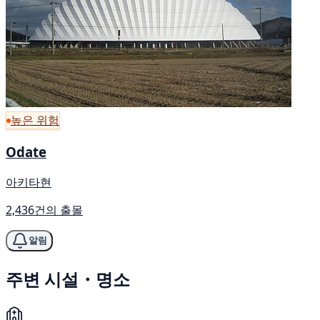
높은 위험
Odate
아키타현
2,436건의 출몰
알림
주변 시설・명소