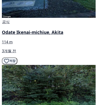
공식
Odate Ikenai-michiue, Akita
114 m
3개월 전
저장