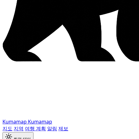
Kumamap
Kumamap
지도
지역
여행 계획
알림
제보