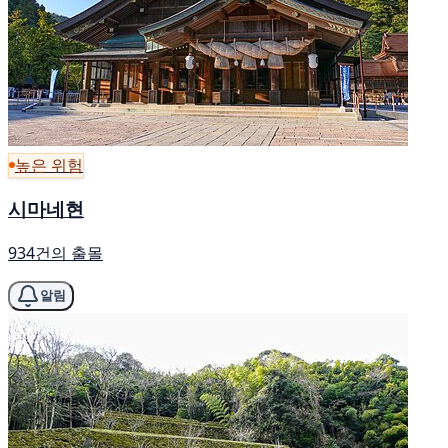
높은 위험
시마네현
934건의 출몰
알림