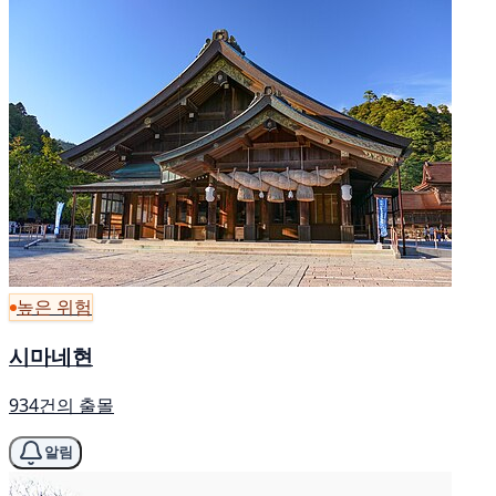
높은 위험
시마네현
934건의 출몰
알림