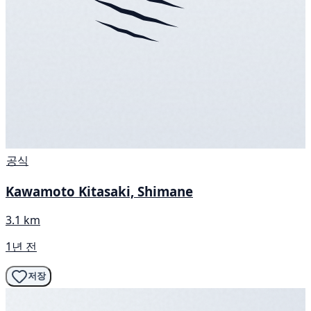
공식
Kawamoto Kitasaki, Shimane
3.1 km
1년 전
저장