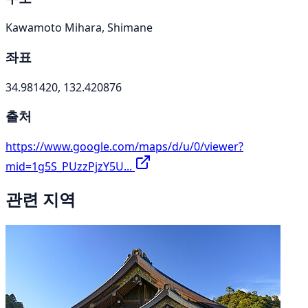
Kawamoto Mihara, Shimane
좌표
34.981420, 132.420876
출처
https://www.google.com/maps/d/u/0/viewer?
mid=1g5S_PUzzPjzY5U...
관련 지역