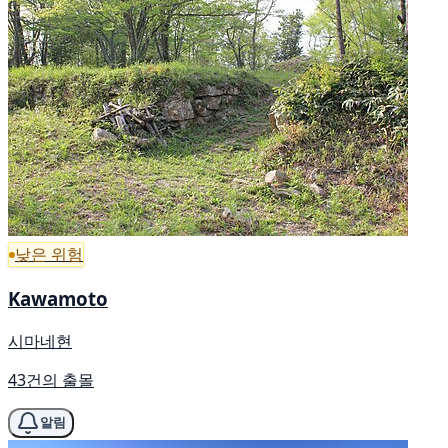
낮은 위험
Kawamoto
시마네현
43건의 출몰
알림