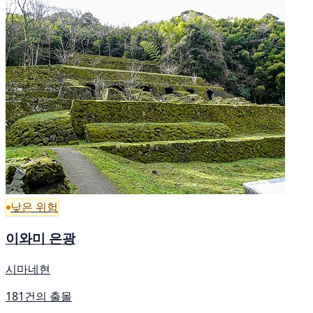
낮은 위험
이와미 은광
시마네현
181건의 출몰