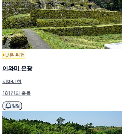
낮은 위험
이와미 은광
시마네현
181건의 출몰
알림