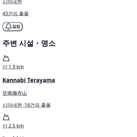
시마네현
43건의 출몰
알림
주변 시설・명소
산
1.9 km
Kannabi Terayama
甘南備寺山
시마네현 ·
16건의 출몰
산
2.5 km