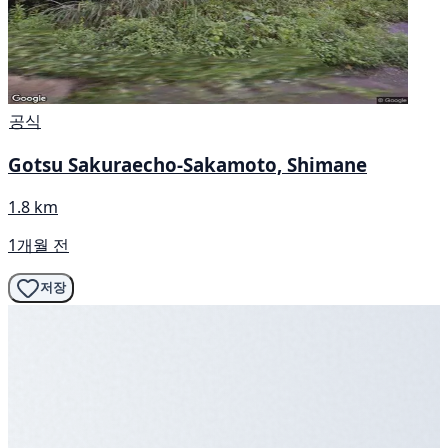
공식
Gotsu Sakuraecho-Sakamoto, Shimane
1.8 km
1개월 전
저장