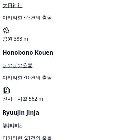
大日神社
아키타현 ·
23건의 출몰
공원
388 m
Honobono Kouen
ほのぼの公園
아키타현 ·
10건의 출몰
신사・사찰
562 m
Ryuujin Jinja
龍神神社
아키타현 ·
21건의 출몰