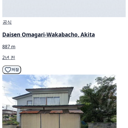
공식
Daisen Omagari-Wakabacho, Akita
887 m
2년 전
저장