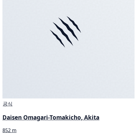
공식
Daisen Omagari-Tomakicho, Akita
852 m