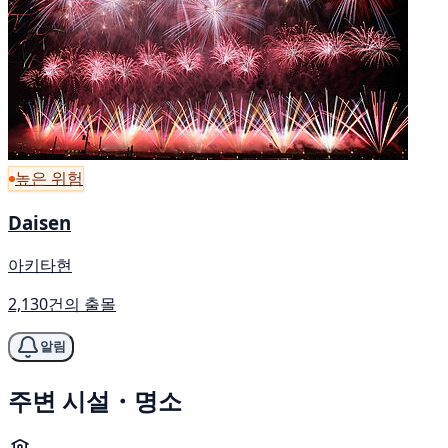
높은 위험
Daisen
아키타현
2,130건의 출몰
알림
주변 시설・명소