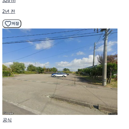
326 m
2년 전
저장
공식