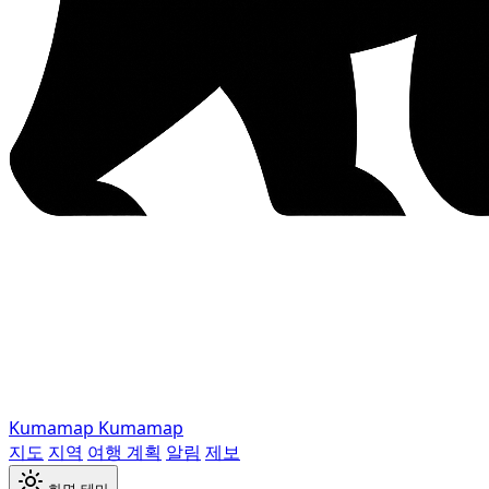
Kumamap
Kumamap
지도
지역
여행 계획
알림
제보