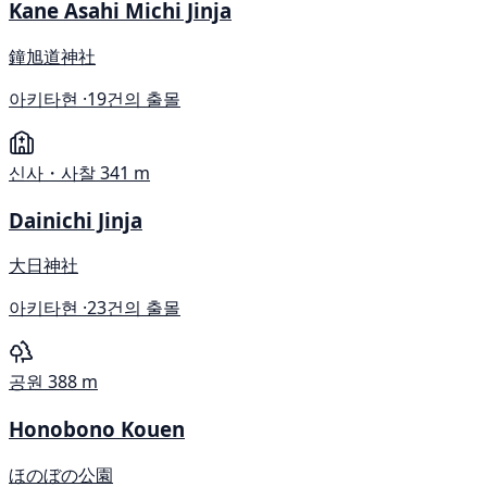
Kane Asahi Michi Jinja
鐘旭道神社
아키타현 ·
19건의 출몰
신사・사찰
341 m
Dainichi Jinja
大日神社
아키타현 ·
23건의 출몰
공원
388 m
Honobono Kouen
ほのぼの公園