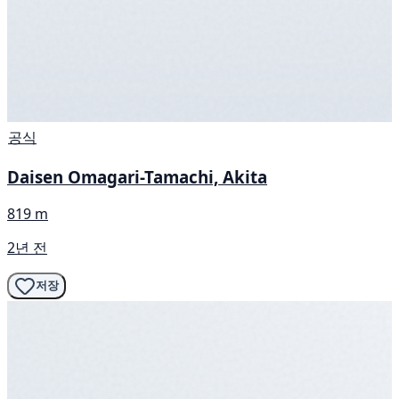
공식
Daisen Omagari-Tamachi, Akita
819 m
2년 전
저장