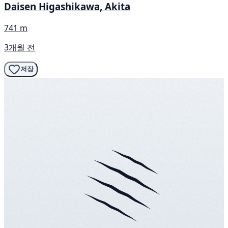
Daisen Higashikawa, Akita
741 m
3개월 전
저장