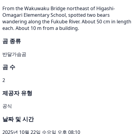
From the Wakuwaku Bridge northeast of Higashi-
Omagari Elementary School, spotted two bears
wandering along the Fukube River. About 50 cm in length
each. About 10 m from a building.
곰 종류
반달가슴곰
곰 수
2
제공자 유형
공식
날짜 및 시간
2025년 10월 22일 수요일 오후 08:10