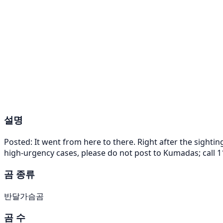
설명
Posted: It went from here to there. Right after the sightin
high-urgency cases, please do not post to Kumadas; call 11
곰 종류
반달가슴곰
곰 수