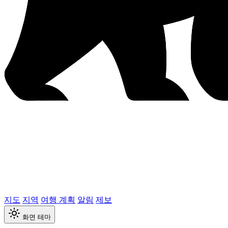
지도
지역
여행 계획
알림
제보
화면 테마