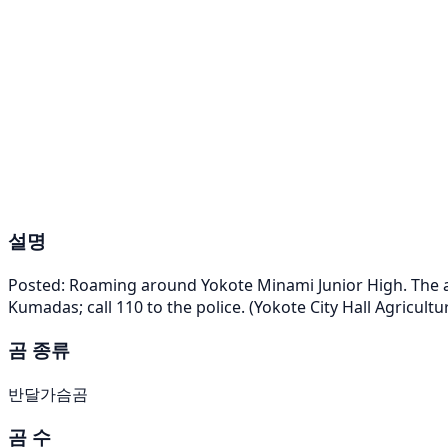
설명
Posted: Roaming around Yokote Minami Junior High. The at
Kumadas; call 110 to the police. (Yokote City Hall Agricult
곰 종류
반달가슴곰
곰 수