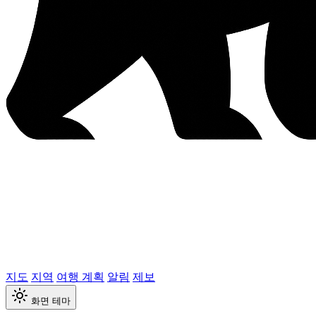
지도
지역
여행 계획
알림
제보
화면 테마