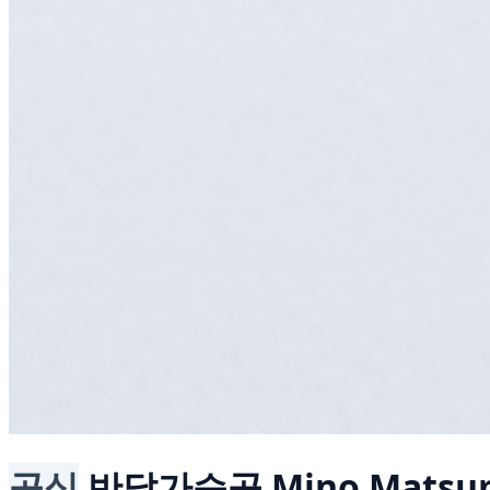
공식
반달가슴곰
Mino Matsum