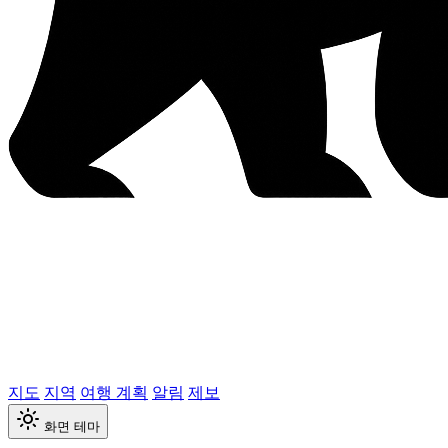
지도
지역
여행 계획
알림
제보
화면 테마