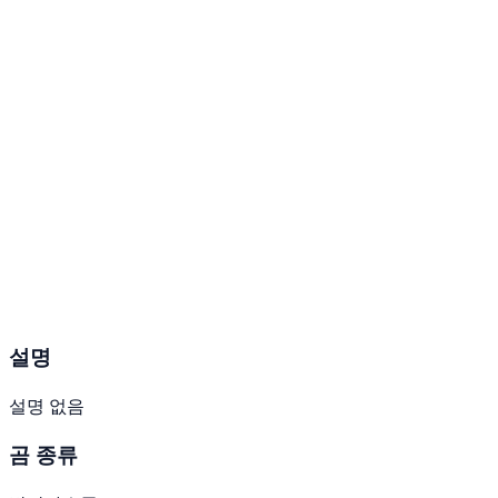
설명
설명 없음
곰 종류