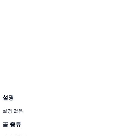
설명
설명 없음
곰 종류