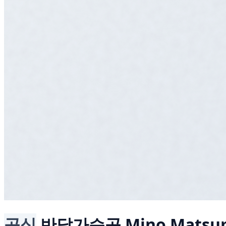
공식
반달가슴곰
Mino Matsum