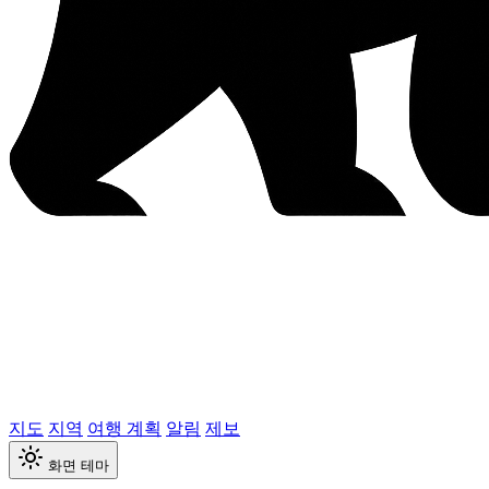
지도
지역
여행 계획
알림
제보
화면 테마