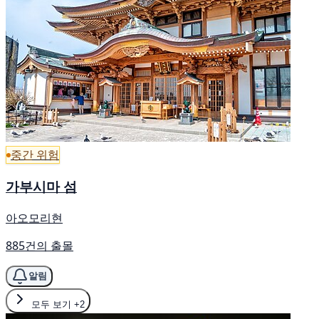
중간 위험
가부시마 섬
아오모리현
885건의 출몰
알림
모두 보기
+2