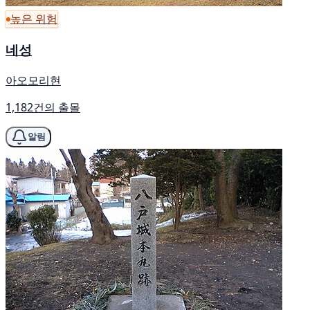
높은 위험
네성
아오모리현
1,182건의 출몰
알림