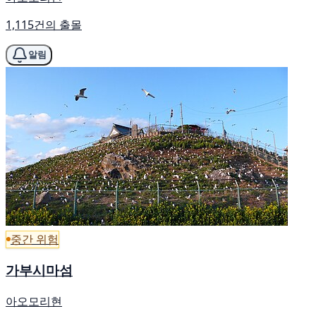
1,115건의 출몰
알림
중간 위험
가부시마섬
아오모리현