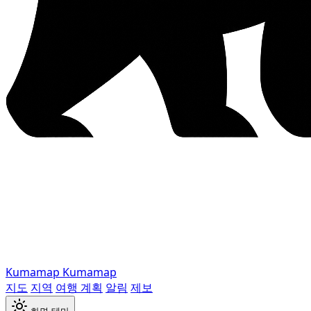
Kumamap
Kumamap
지도
지역
여행 계획
알림
제보