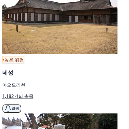
높은 위험
네성
아오모리현
1,182건의 출몰
알림