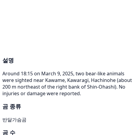
설명
Around 18:15 on March 9, 2025, two bear-like animals
were sighted near Kawame, Kawaragi, Hachinohe (about
200 m northeast of the right bank of Shin-Ohashi). No
injuries or damage were reported.
곰 종류
반달가슴곰
곰 수