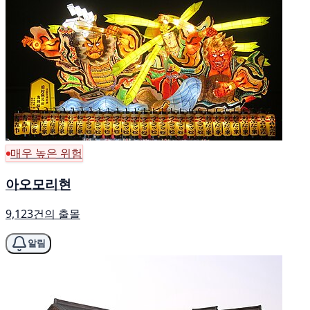
매우 높은 위험
아오모리현
9,123건의 출몰
알림