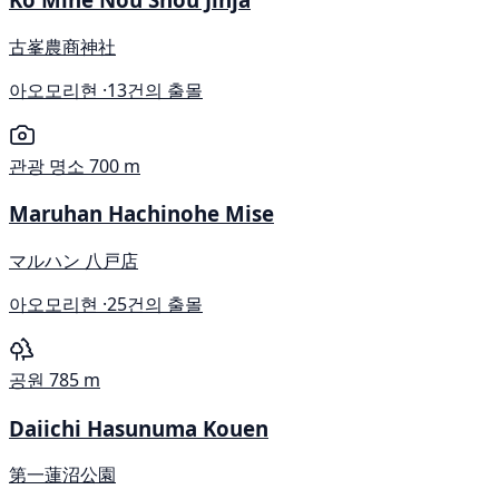
古峯農商神社
아오모리현 ·
13건의 출몰
관광 명소
700 m
Maruhan Hachinohe Mise
マルハン 八戸店
아오모리현 ·
25건의 출몰
공원
785 m
Daiichi Hasunuma Kouen
第一蓮沼公園