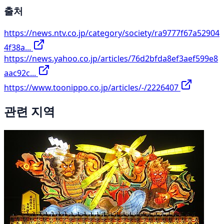
출처
https://news.ntv.co.jp/category/society/ra9777f67a52904
4f38a...
https://news.yahoo.co.jp/articles/76d2bfda8ef3aef599e8
aac92c...
https://www.toonippo.co.jp/articles/-/2226407
관련 지역