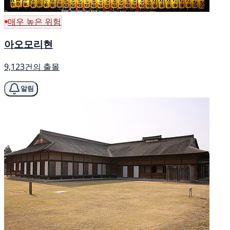
매우 높은 위험
아오모리현
9,123건의 출몰
알림