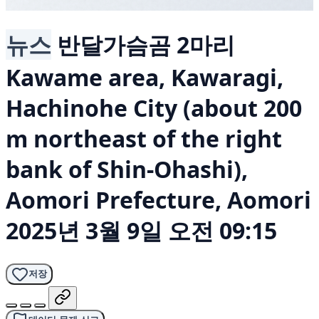
뉴스
반달가슴곰 2마리
Kawame area, Kawaragi,
Hachinohe City (about 200
m northeast of the right
bank of Shin-Ohashi),
Aomori Prefecture, Aomori
2025년 3월 9일 오전 09:15
저장