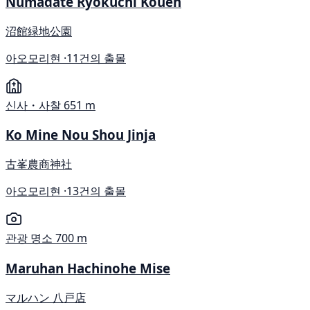
Numadate Ryokuchi Kouen
沼館緑地公園
아오모리현 ·
11건의 출몰
신사・사찰
651 m
Ko Mine Nou Shou Jinja
古峯農商神社
아오모리현 ·
13건의 출몰
관광 명소
700 m
Maruhan Hachinohe Mise
マルハン 八戸店