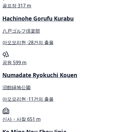
골프장
317 m
Hachinohe Gorufu Kurabu
八戸ゴルフ倶楽部
아오모리현 ·
28건의 출몰
공원
599 m
Numadate Ryokuchi Kouen
沼館緑地公園
아오모리현 ·
11건의 출몰
신사・사찰
651 m
Ko Mine Nou Shou Jinja