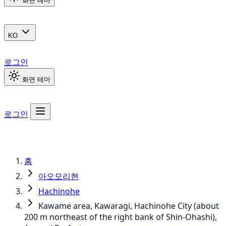
화면 테마
KO
로그인
화면 테마
로그인
홈
아오모리현
Hachinohe
Kawame area, Kawaragi, Hachinohe City (about
200 m northeast of the right bank of Shin-Ohashi),