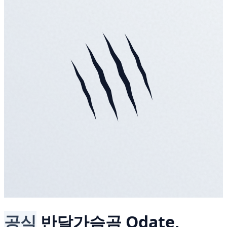
공식
반달가슴곰
Odate,