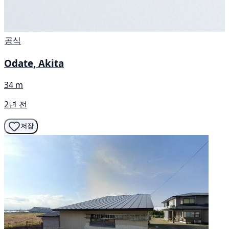
공식
Odate, Akita
34 m
2년 전
저장