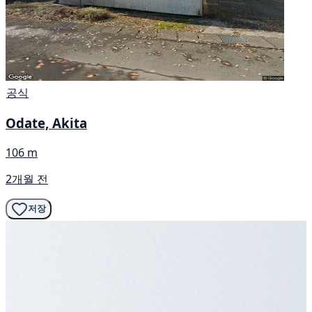
공식
Odate, Akita
106 m
2개월 전
저장