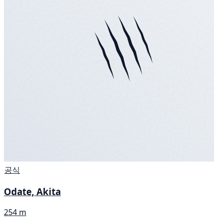
공식
Odate, Akita
254 m