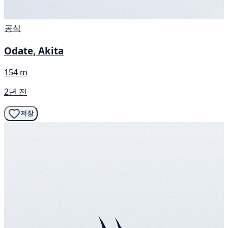
공식
Odate, Akita
154 m
2년 전
저장