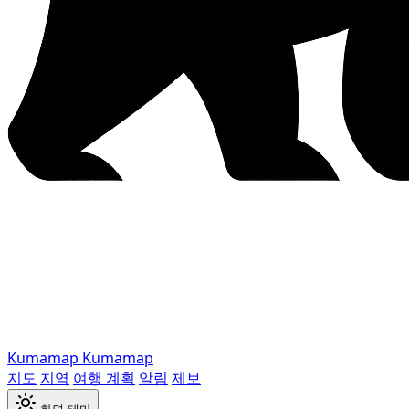
Kumamap
Kumamap
지도
지역
여행 계획
알림
제보