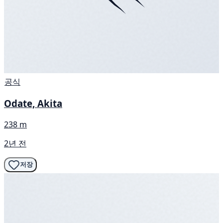
공식
Odate, Akita
238 m
2년 전
저장