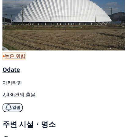
높은 위험
Odate
아키타현
2,436건의 출몰
알림
주변 시설・명소