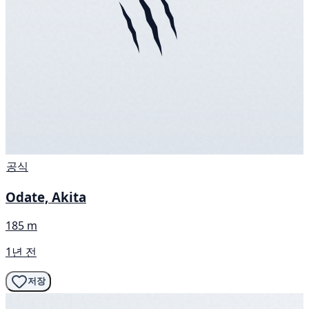
공식
Odate, Akita
185 m
1년 전
저장