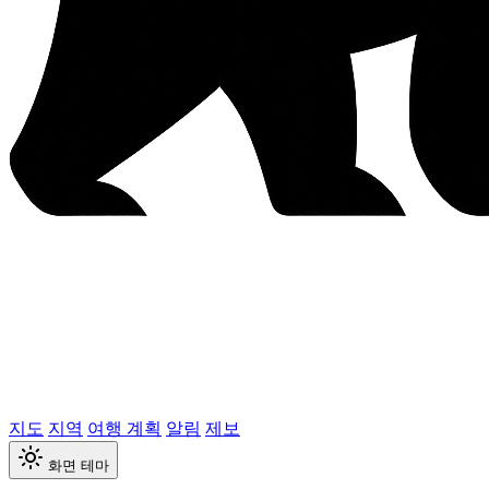
지도
지역
여행 계획
알림
제보
화면 테마