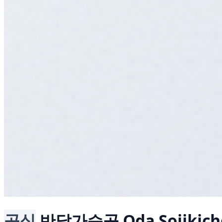
공식
반달가슴곰
Oda Sojikic