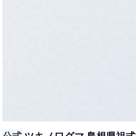
公式
ツキノワグマ
島根県祖