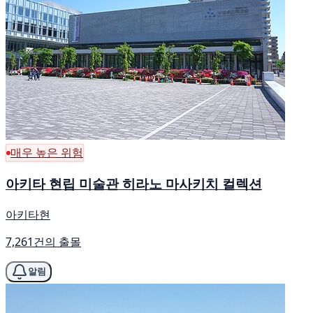
매우 높은 위험
아키타 현립 미술관 히라노 마사키치 컬렉션
아키타현
7,261건의 출몰
알림