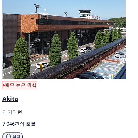
매우 높은 위험
Akita
아키타현
7,046건의 출몰
알림