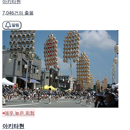
아키타현
7,046건의 출몰
알림
매우 높은 위험
아키타현