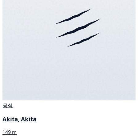
공식
Akita, Akita
149 m