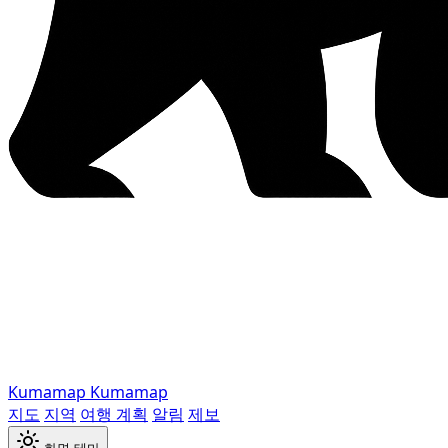
Kumamap
Kumamap
지도
지역
여행 계획
알림
제보