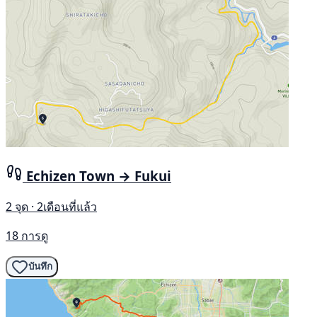
Echizen Town → Fukui
2 จุด · 2เดือนที่แล้ว
18 การดู
บันทึก