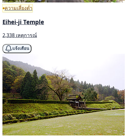
ความเสี่ยงต่ำ
Eihei-ji Temple
2,338 เหตุการณ์
แจ้งเตือน