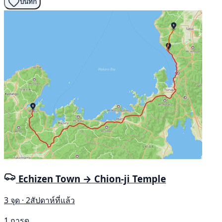
บันทึก
Echizen Town → Chion-ji Temple
3 จุด · 2สัปดาห์ที่แล้ว
1 การดู