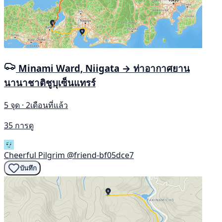
Minami Ward, Niigata → ท่าอากาศยาน
นานาชาติชูบุเซ็นแทรร์
5 จุด · 2เดือนที่แล้ว
35 การดู
Cheerful Pilgrim
@friend-bf05dce7
บันทึก