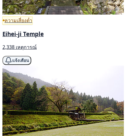
ความเสี่ยงต่ำ
Eihei-ji Temple
2,338 เหตุการณ์
แจ้งเตือน