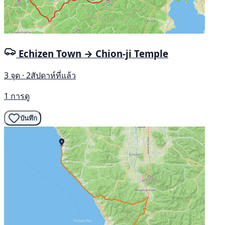
Echizen Town → Chion-ji Temple
3 จุด · 2สัปดาห์ที่แล้ว
1 การดู
บันทึก