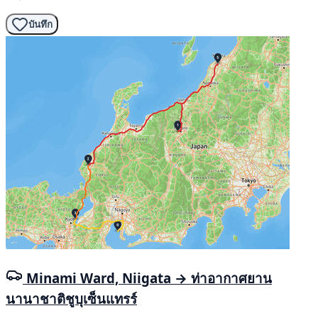
บันทึก
Minami Ward, Niigata → ท่าอากาศยาน
นานาชาติชูบุเซ็นแทรร์