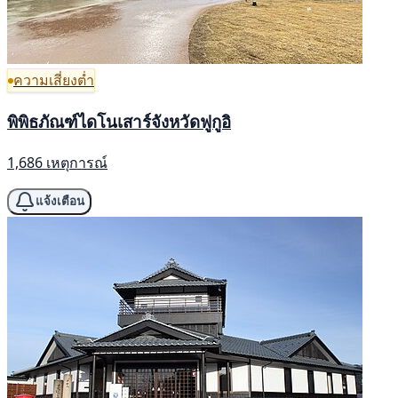
ความเสี่ยงต่ำ
พิพิธภัณฑ์ไดโนเสาร์จังหวัดฟูกูอิ
1,686 เหตุการณ์
แจ้งเตือน