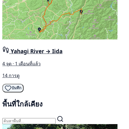
Yahagi River → Iida
4 จุด · 1 เดือนที่แล้ว
14 การดู
บันทึก
พื้นที่ใกล้เคียง