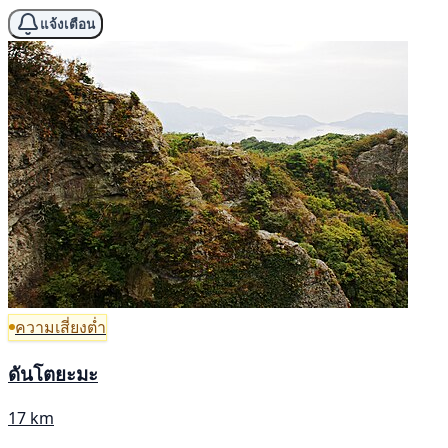
แจ้งเตือน
ความเสี่ยงต่ำ
ดันโตยะมะ
17 km