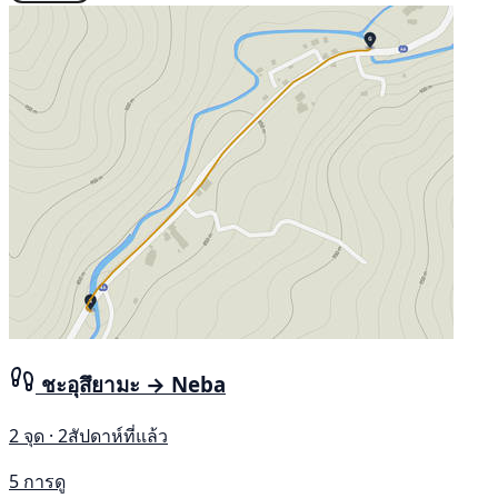
ชะอุสึยามะ → Neba
2 จุด · 2สัปดาห์ที่แล้ว
5 การดู