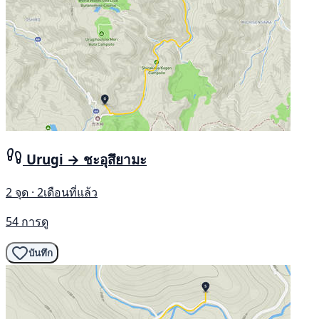
Urugi → ชะอุสึยามะ
2 จุด · 2เดือนที่แล้ว
54 การดู
บันทึก