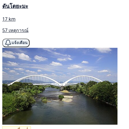
ดันโตยะมะ
17 km
57 เหตุการณ์
แจ้งเตือน