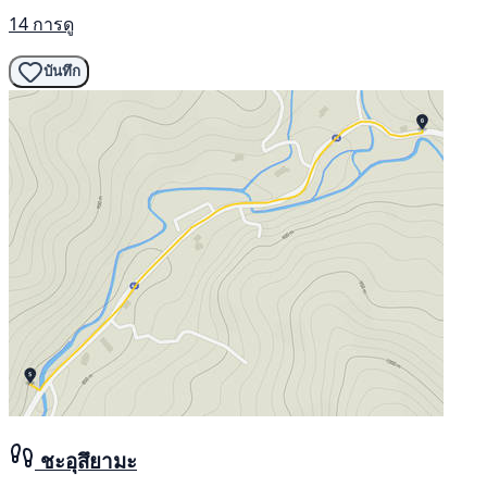
14 การดู
บันทึก
ชะอุสึยามะ