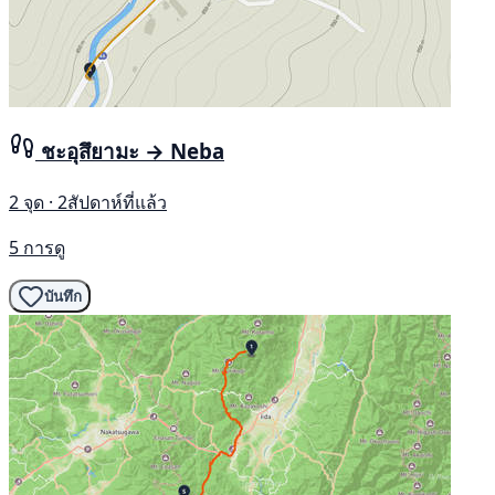
ชะอุสึยามะ → Neba
2 จุด · 2สัปดาห์ที่แล้ว
5 การดู
บันทึก