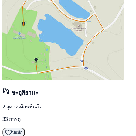
ชะอุสึยามะ
2 จุด · 2เดือนที่แล้ว
33 การดู
บันทึก