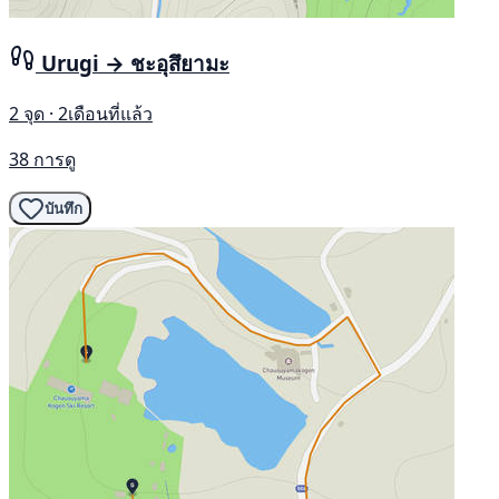
Urugi → ชะอุสึยามะ
2 จุด · 2เดือนที่แล้ว
38 การดู
บันทึก