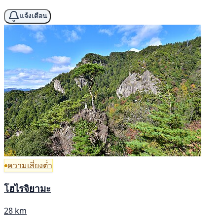
แจ้งเตือน
ความเสี่ยงต่ำ
โฮไรจิยามะ
28 km