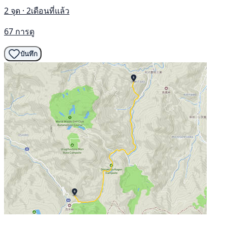
2 จุด · 2เดือนที่แล้ว
67 การดู
บันทึก