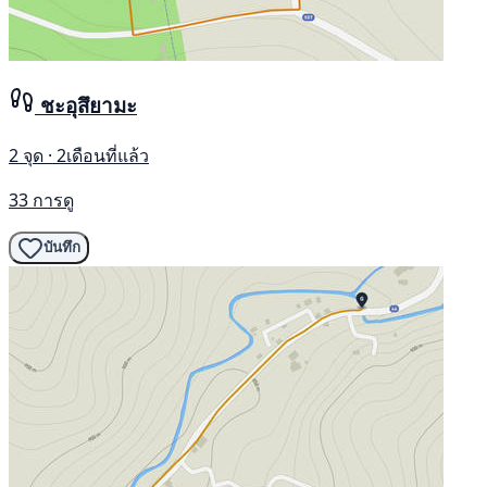
ชะอุสึยามะ
2 จุด · 2เดือนที่แล้ว
33 การดู
บันทึก