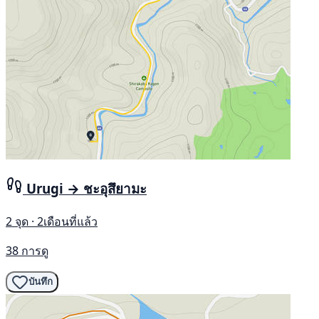
Urugi → ชะอุสึยามะ
2 จุด · 2เดือนที่แล้ว
38 การดู
บันทึก