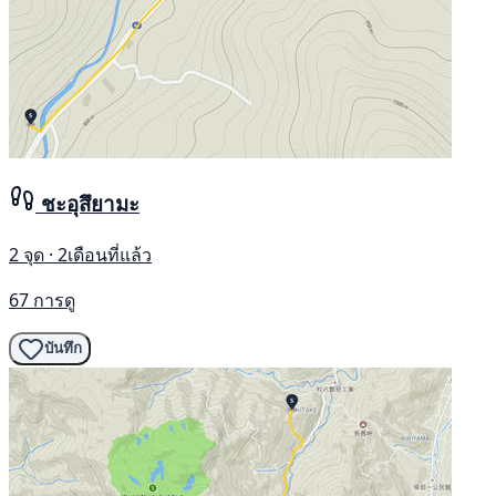
ชะอุสึยามะ
2 จุด · 2เดือนที่แล้ว
67 การดู
บันทึก