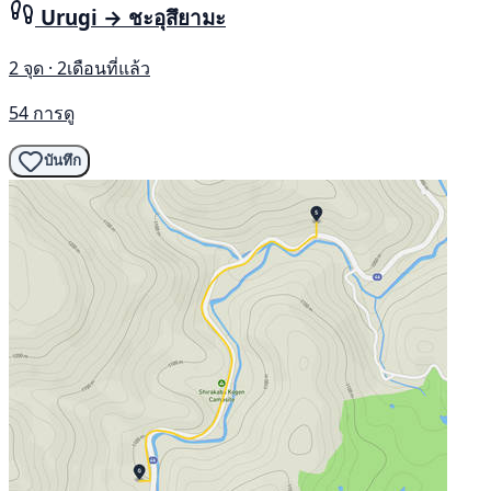
Urugi → ชะอุสึยามะ
2 จุด · 2เดือนที่แล้ว
54 การดู
บันทึก