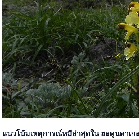
แนวโน้มเหตุการณ์หมีล่าสุดใน ฮะคูนดาเก