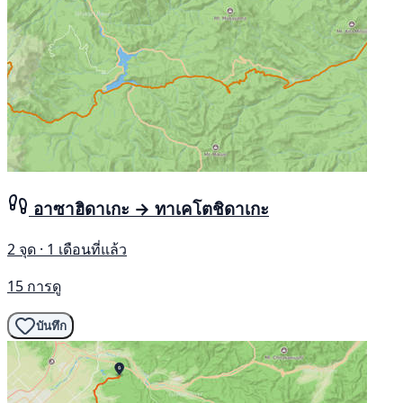
อาซาฮิดาเกะ → ทาเคโตชิดาเกะ
2 จุด · 1 เดือนที่แล้ว
15 การดู
บันทึก