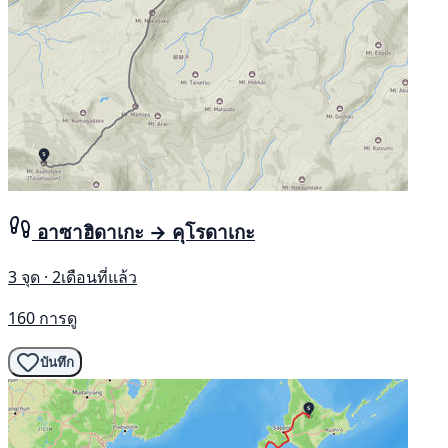
อาซาฮิดาเกะ → คุโรดาเกะ
3 จุด · 2เดือนที่แล้ว
160 การดู
บันทึก