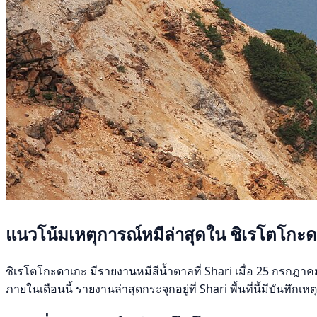
แนวโน้มเหตุการณ์หมีล่าสุดใน ชิเรโตโกะ
ชิเรโตโกะดาเกะ มีรายงานหมีสีน้ำตาลที่ Shari เมื่อ 25 กรกฎาคม 
ภายในเดือนนี้ รายงานล่าสุดกระจุกอยู่ที่ Shari พื้นที่นี้มีบันทึก