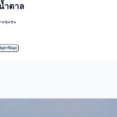
ีน้ำตาล
งานชุมชน
ัญหาข้อมูล