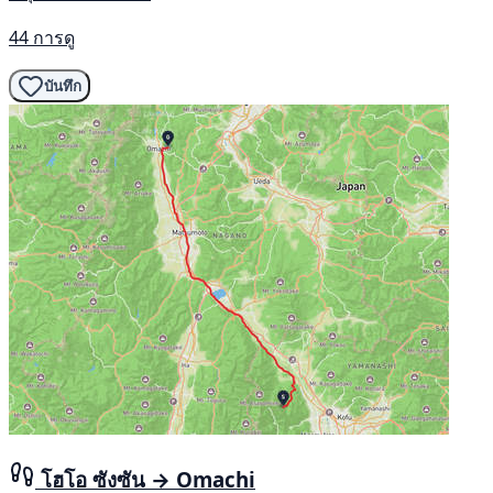
44 การดู
บันทึก
โฮโอ ซังซัน → Omachi