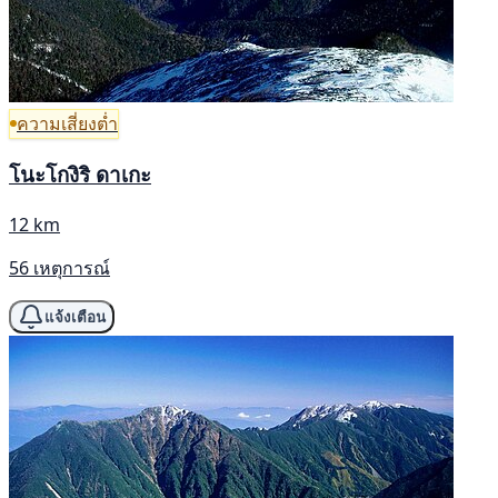
ความเสี่ยงต่ำ
โนะโกงิริ ดาเกะ
12 km
56 เหตุการณ์
แจ้งเตือน