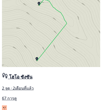
โฮโอ ซังซัน
2 จุด · 2เดือนที่แล้ว
67 การดู