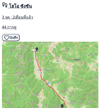
โฮโอ ซังซัน
3 จุด · 2เดือนที่แล้ว
44 การดู
บันทึก