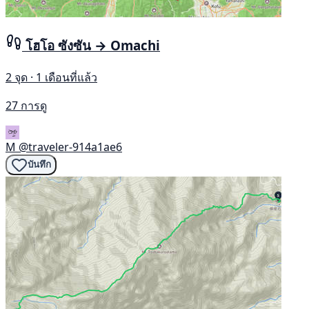
โฮโอ ซังซัน → Omachi
2 จุด · 1 เดือนที่แล้ว
27 การดู
M
@traveler-914a1ae6
บันทึก