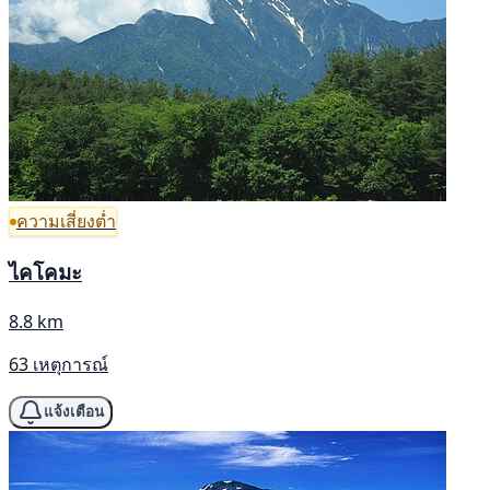
ความเสี่ยงต่ำ
ไคโคมะ
8.8 km
63 เหตุการณ์
แจ้งเตือน