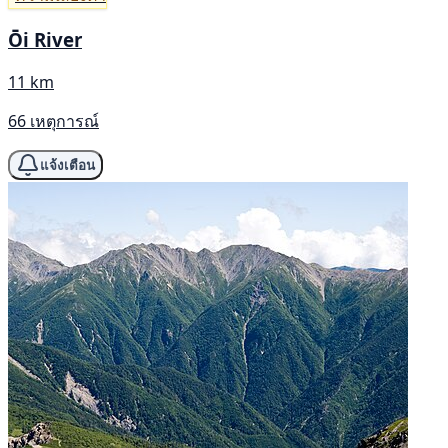
Ōi River
11 km
66 เหตุการณ์
แจ้งเตือน