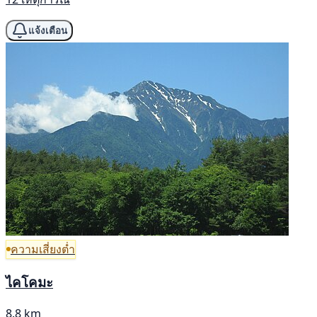
แจ้งเตือน
ความเสี่ยงต่ำ
ไคโคมะ
8.8 km