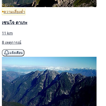
ความเสี่ยงต่ำ
เซนโจ ดาเกะ
11 km
8 เหตุการณ์
แจ้งเตือน