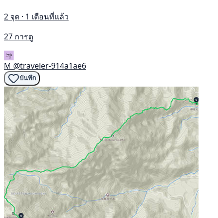
2 จุด · 1 เดือนที่แล้ว
27 การดู
M
@traveler-914a1ae6
บันทึก