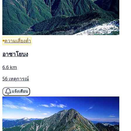
ความเสี่ยงต่ำ
อาซาโยบง
6.6 km
56 เหตุการณ์
แจ้งเตือน