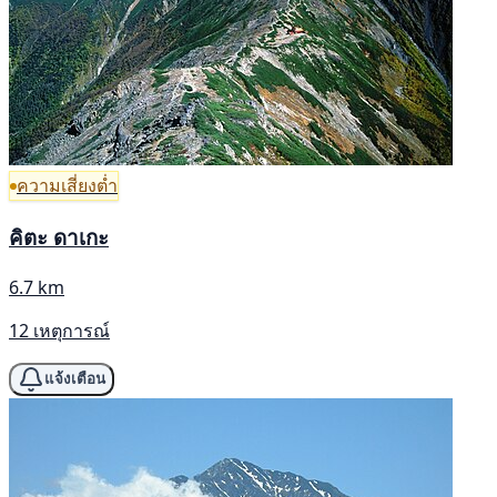
ความเสี่ยงต่ำ
คิตะ ดาเกะ
6.7 km
12 เหตุการณ์
แจ้งเตือน