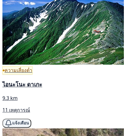
ความเสี่ยงต่ำ
ไอนะโนะ ดาเกะ
9.3 km
11 เหตุการณ์
แจ้งเตือน