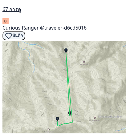
67 การดู
Curious Ranger
@traveler-d6cd5016
บันทึก