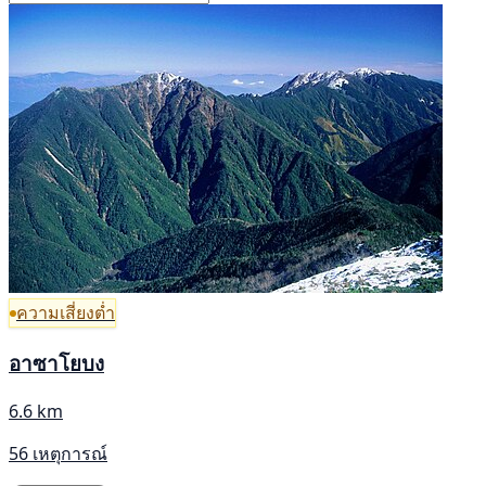
ความเสี่ยงต่ำ
อาซาโยบง
6.6 km
56 เหตุการณ์