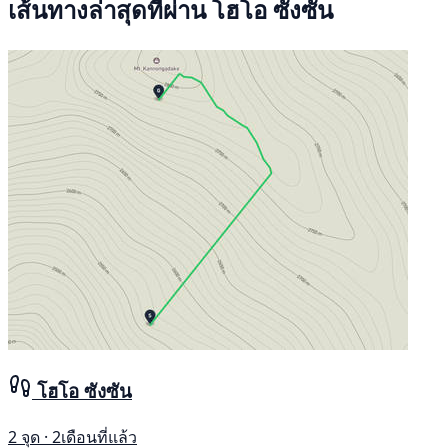
เส้นทางล่าสุดที่ผ่าน โฮโอ ซังซัน
โฮโอ ซังซัน
2 จุด · 2เดือนที่แล้ว