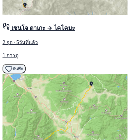
เซนโจ ดาเกะ → ไคโคมะ
2 จุด · 5วันที่แล้ว
1 การดู
บันทึก