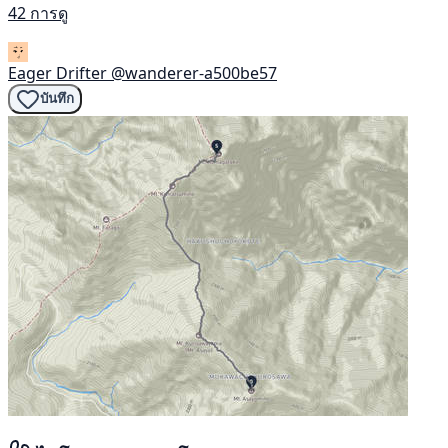
42 การดู
Eager Drifter
@wanderer-a500be57
บันทึก