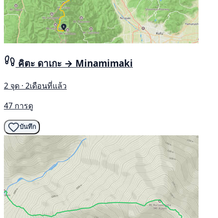
คิตะ ดาเกะ → Minamimaki
2 จุด · 2เดือนที่แล้ว
47 การดู
บันทึก