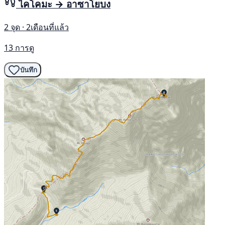
ไคโคมะ → อาซาโยบง
2 จุด · 2เดือนที่แล้ว
13 การดู
บันทึก