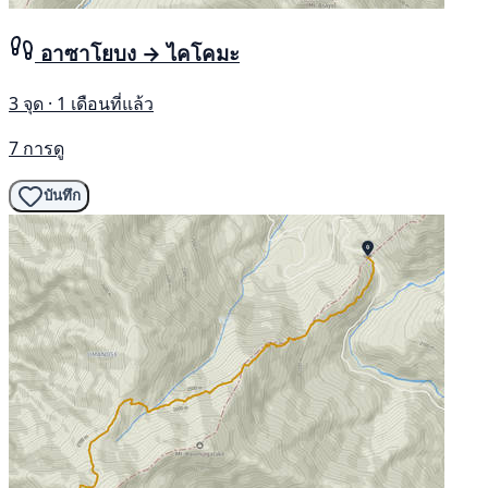
อาซาโยบง → ไคโคมะ
3 จุด · 1 เดือนที่แล้ว
7 การดู
บันทึก