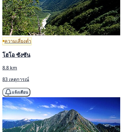
ความเสี่ยงต่ำ
โฮโอ ซังซัน
8.8 km
83 เหตุการณ์
แจ้งเตือน