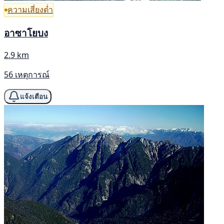
ความเสี่ยงต่ำ
อาซาโยบง
2.9 km
56 เหตุการณ์
แจ้งเตือน