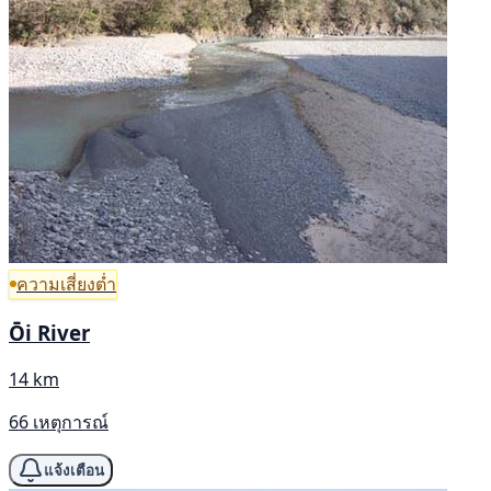
ความเสี่ยงต่ำ
Ōi River
14 km
66 เหตุการณ์
แจ้งเตือน