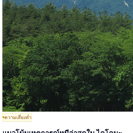
ความเสี่ยงต่ำ
แนวโน้มเหตุการณ์หมีล่าสุดใน ไคโคมะ