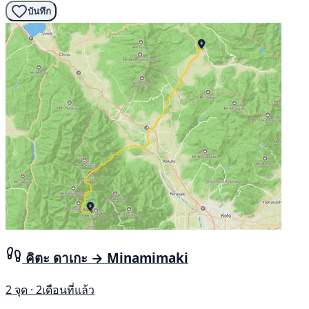
บันทึก
คิตะ ดาเกะ → Minamimaki
2 จุด · 2เดือนที่แล้ว