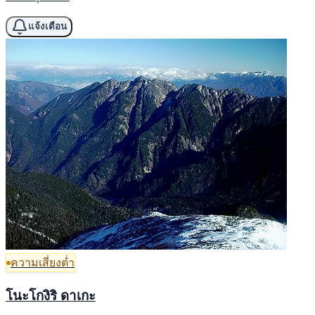
แจ้งเตือน
ความเสี่ยงต่ำ
โนะโกงิริ ดาเกะ