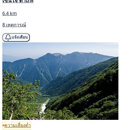
เซนโจ ดาเกะ
6.4 km
8 เหตุการณ์
แจ้งเตือน
ความเสี่ยงต่ำ