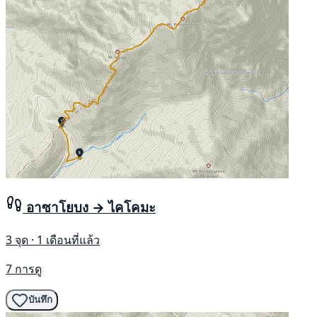
อาซาโยบง → ไคโคมะ
3 จุด · 1 เดือนที่แล้ว
7 การดู
บันทึก