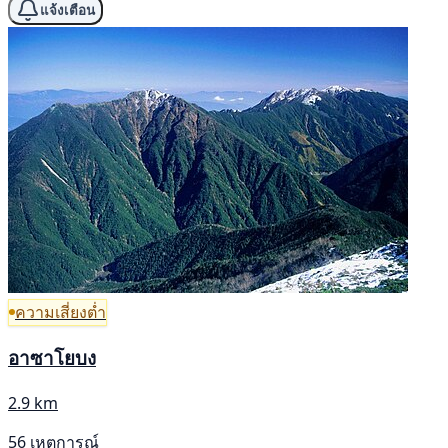
แจ้งเตือน
ความเสี่ยงต่ำ
อาซาโยบง
2.9 km
56 เหตุการณ์