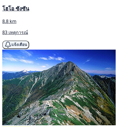
โฮโอ ซังซัน
8.8 km
83 เหตุการณ์
แจ้งเตือน