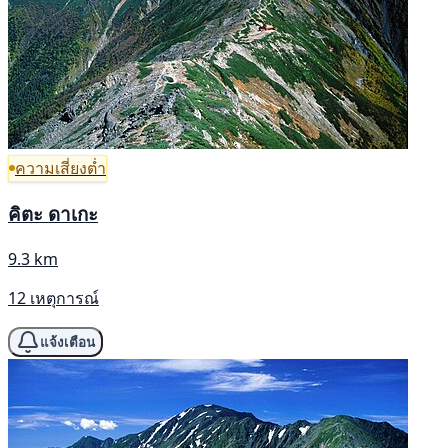
ความเสี่ยงต่ำ
คิตะ ดาเกะ
9.3 km
12 เหตุการณ์
แจ้งเตือน