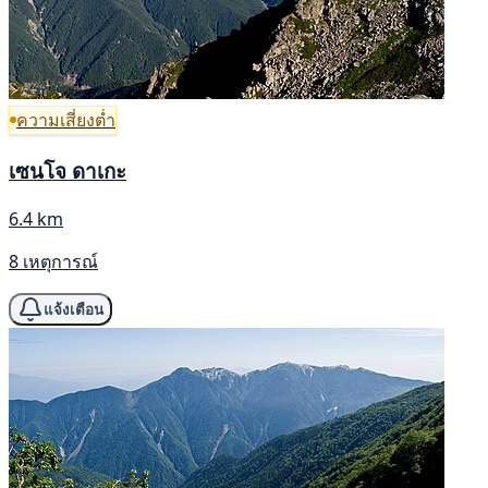
ความเสี่ยงต่ำ
เซนโจ ดาเกะ
6.4 km
8 เหตุการณ์
แจ้งเตือน