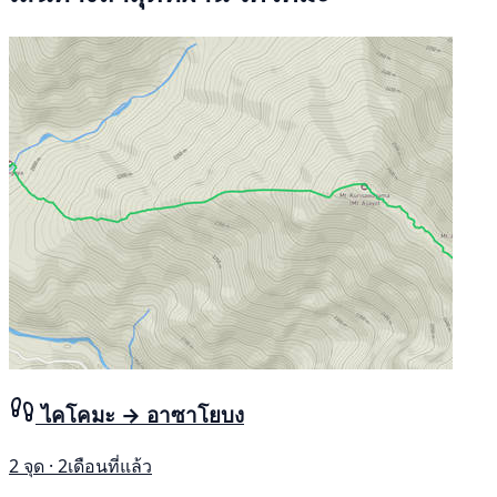
ไคโคมะ → อาซาโยบง
2 จุด · 2เดือนที่แล้ว