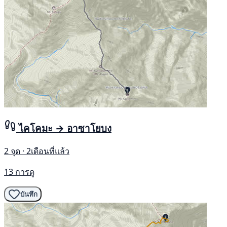
ไคโคมะ → อาซาโยบง
2 จุด · 2เดือนที่แล้ว
13 การดู
บันทึก