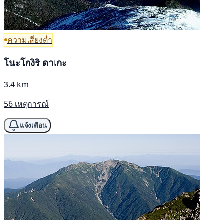
ความเสี่ยงต่ำ
โนะโกงิริ ดาเกะ
3.4 km
56 เหตุการณ์
แจ้งเตือน