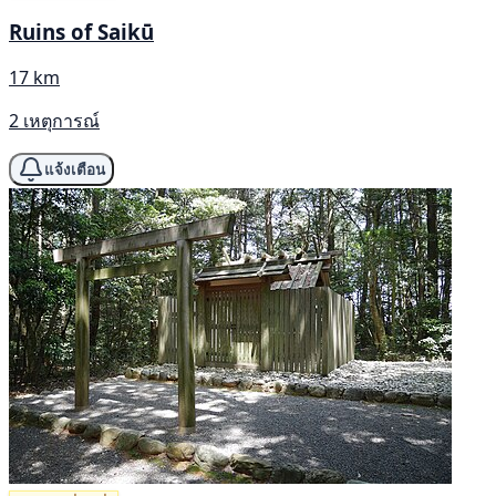
Ruins of Saikū
17 km
2 เหตุการณ์
แจ้งเตือน