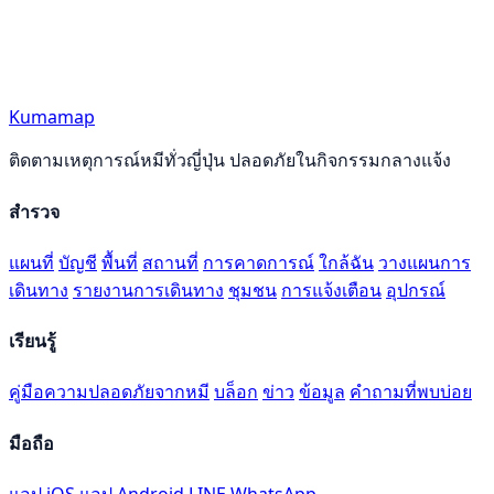
Kumamap
ติดตามเหตุการณ์หมีทั่วญี่ปุ่น ปลอดภัยในกิจกรรมกลางแจ้ง
สำรวจ
แผนที่
บัญชี
พื้นที่
สถานที่
การคาดการณ์
ใกล้ฉัน
วางแผนการ
เดินทาง
รายงานการเดินทาง
ชุมชน
การแจ้งเตือน
อุปกรณ์
เรียนรู้
คู่มือความปลอดภัยจากหมี
บล็อก
ข่าว
ข้อมูล
คำถามที่พบบ่อย
มือถือ
แอป iOS
แอป Android
LINE
WhatsApp