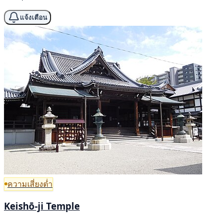
แจ้งเตือน
ความเสี่ยงต่ำ
Keishō-ji Temple