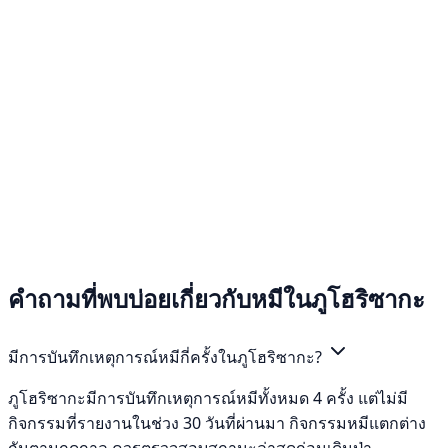
คำถามที่พบบ่อยเกี่ยวกับหมีในภูโฮริซากะ
มีการบันทึกเหตุการณ์หมีกี่ครั้งในภูโฮริซากะ?
ภูโฮริซากะมีการบันทึกเหตุการณ์หมีทั้งหมด 4 ครั้ง แต่ไม่มี
กิจกรรมที่รายงานในช่วง 30 วันที่ผ่านมา กิจกรรมหมีแตกต่าง
กันตามฤดูกาล ควรตรวจสอบสถานะล่าสุดก่อนเดินป่า