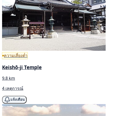
ความเสี่ยงต่ำ
Keishō-ji Temple
9.8 km
4 เหตุการณ์
แจ้งเตือน