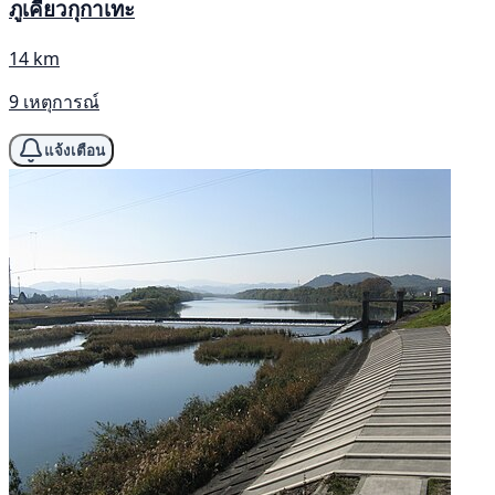
ภูเคียวกุกาเทะ
14 km
9 เหตุการณ์
แจ้งเตือน