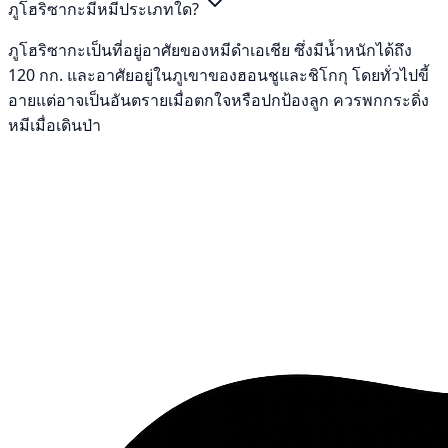
ภูโฮริซากะมีหมีประเภทใด?
ภูโฮริซากะเป็นที่อยู่อาศัยของหมีดำเอเชีย ซึ่งมีน้ำหนักได้ถึง
120 กก. และอาศัยอยู่ในภูเขาของฮอนชูและชิโกกุ โดยทั่วไปขี้
อายแต่อาจเป็นอันตรายเมื่อตกใจหรือปกป้องลูก ควรพกกระดิ่ง
หมีเมื่อเดินป่า