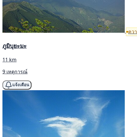
ความ
ภูมิบุยะมะ
11 km
9 เหตุการณ์
แจ้งเตือน