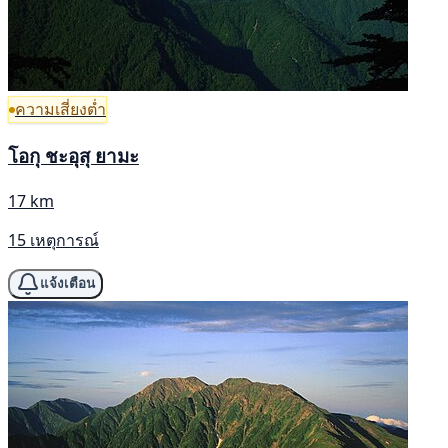
ความเสี่ยงต่ำ
โอกุ ชะอุสุ ยามะ
17 km
15 เหตุการณ์
แจ้งเตือน