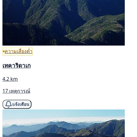
ความเสี่ยงต่ำ
เทคาริดาเก
4.2 km
17 เหตุการณ์
แจ้งเตือน