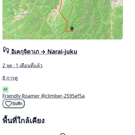
อิเคกุจิดาเก → Narai-juku
2 จุด · 1 เดือนที่แล้ว
8 การดู
Friendly Roamer
@climber-2595ef5a
บันทึก
พื้นที่ใกล้เคียง