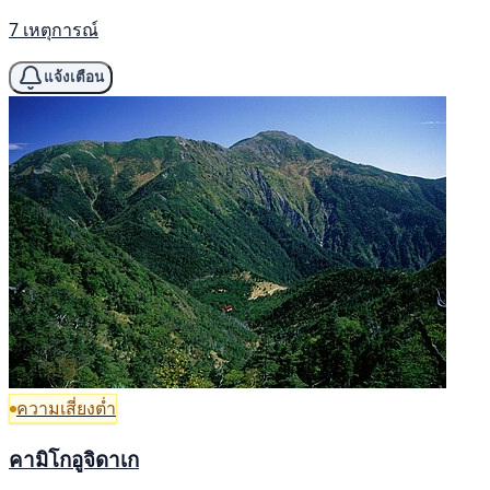
7 เหตุการณ์
แจ้งเตือน
ความเสี่ยงต่ำ
คามิโกอูจิดาเก