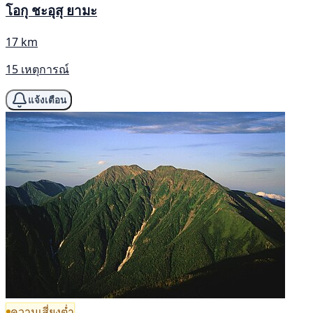
โอกุ ชะอุสุ ยามะ
17 km
15 เหตุการณ์
แจ้งเตือน
ความเสี่ยงต่ำ