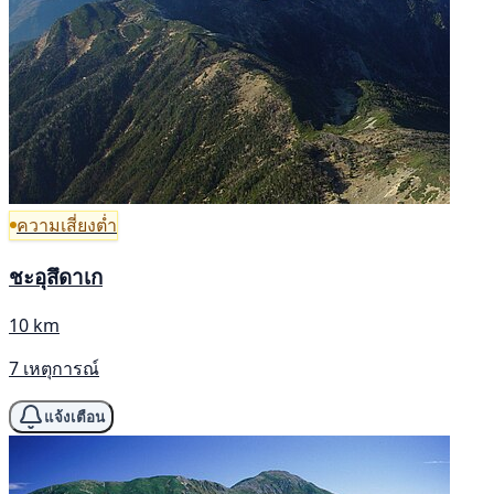
ความเสี่ยงต่ำ
ชะอุสึดาเก
10 km
7 เหตุการณ์
แจ้งเตือน