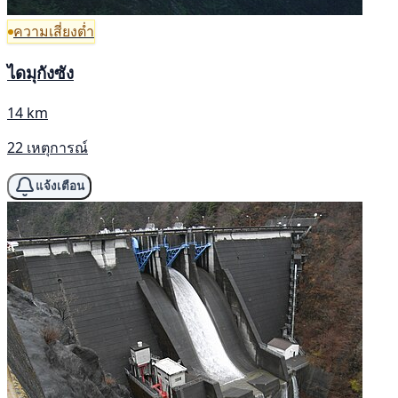
ความเสี่ยงต่ำ
ไดมุกังซัง
14 km
22 เหตุการณ์
แจ้งเตือน