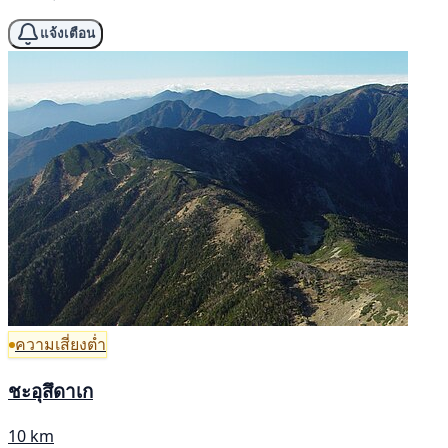
แจ้งเตือน
ความเสี่ยงต่ำ
ชะอุสึดาเก
10 km