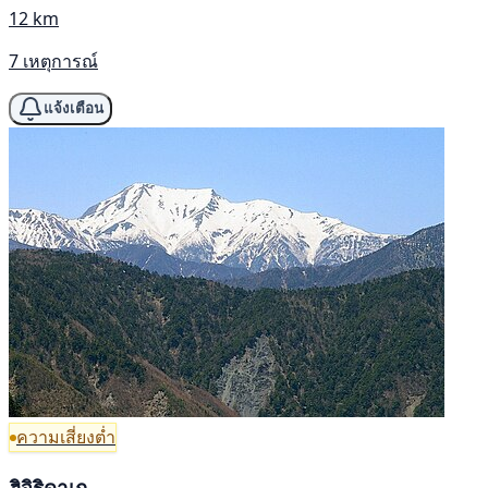
12 km
7 เหตุการณ์
แจ้งเตือน
ความเสี่ยงต่ำ
ฮิจิริดาเก