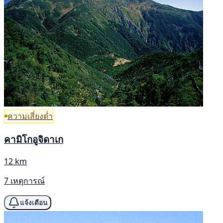
ความเสี่ยงต่ำ
คามิโกอูจิดาเก
12 km
7 เหตุการณ์
แจ้งเตือน