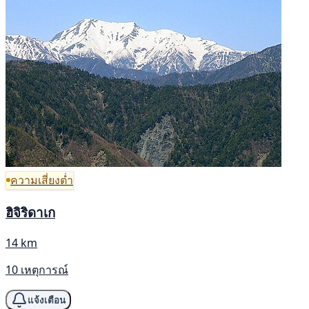
ความเสี่ยงต่ำ
ฮิจิริดาเก
14 km
10 เหตุการณ์
แจ้งเตือน