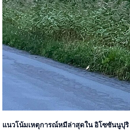
แนวโน้มเหตุการณ์หมีล่าสุดใน อิโซซันนูปุริ