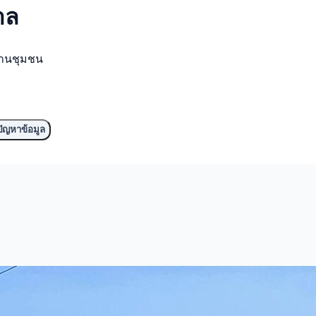
าล
งานชุมชน
ัญหาข้อมูล