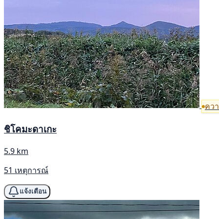
ความ
ชิโคมะดาเกะ
5.9 km
51 เหตุการณ์
แจ้งเตือน