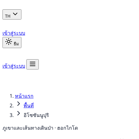
TH
เข้าสู่ระบบ
ธีม
เข้าสู่ระบบ
หน้าแรก
พื้นที่
อิโซซันนูปุริ
ภูเขาและเส้นทางเดินป่า · ฮอกไกโด