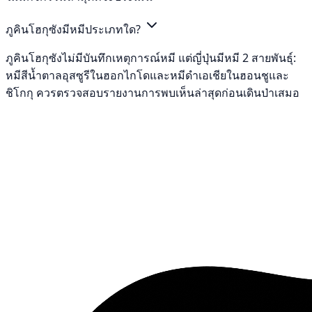
ภูคินโฮกุซังมีหมีประเภทใด?
ภูคินโฮกุซังไม่มีบันทึกเหตุการณ์หมี แต่ญี่ปุ่นมีหมี 2 สายพันธุ์:
หมีสีน้ำตาลอุสซูรีในฮอกไกโดและหมีดำเอเชียในฮอนชูและ
ชิโกกุ ควรตรวจสอบรายงานการพบเห็นล่าสุดก่อนเดินป่าเสมอ