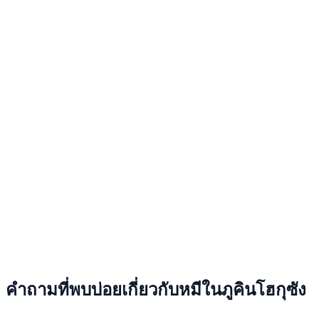
คำถามที่พบบ่อยเกี่ยวกับหมีในภูคินโฮกุซัง