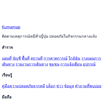
Kumamap
ติดตามเหตุการณ์หมีทั่วญี่ปุ่น ปลอดภัยในกิจกรรมกลางแจ้ง
สำรวจ
แผนที่
บัญชี
พื้นที่
สถานที่
การคาดการณ์
ใกล้ฉัน
วางแผนการ
เดินทาง
รายงานการเดินทาง
ชุมชน
การแจ้งเตือน
อุปกรณ์
เรียนรู้
คู่มือความปลอดภัยจากหมี
บล็อก
ข่าว
ข้อมูล
คำถามที่พบบ่อย
มือถือ