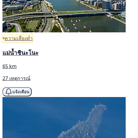
ความเสี่ยงต่ำ
แม่น้ำชินะโนะ
65 km
27 เหตุการณ์
แจ้งเตือน