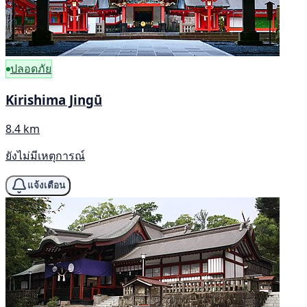
ปลอดภัย
Kirishima Jingū
8.4 km
ยังไม่มีเหตุการณ์
แจ้งเตือน