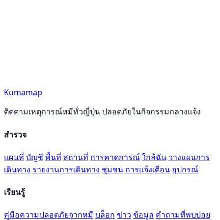
Kumamap
ติดตามเหตุการณ์หมีทั่วญี่ปุ่น ปลอดภัยในกิจกรรมกลางแจ้ง
สำรวจ
แผนที่
บัญชี
พื้นที่
สถานที่
การคาดการณ์
ใกล้ฉัน
วางแผนการ
เดินทาง
รายงานการเดินทาง
ชุมชน
การแจ้งเตือน
อุปกรณ์
เรียนรู้
คู่มือความปลอดภัยจากหมี
บล็อก
ข่าว
ข้อมูล
คำถามที่พบบ่อย