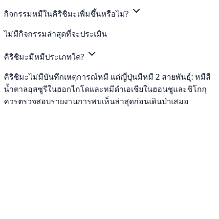
กิจกรรมหมีในคิริชิมะเพิ่มขึ้นหรือไม่?
ไม่มีกิจกรรมล่าสุดที่จะประเมิน
คิริชิมะมีหมีประเภทใด?
คิริชิมะไม่มีบันทึกเหตุการณ์หมี แต่ญี่ปุ่นมีหมี 2 สายพันธุ์: หมีสี
น้ำตาลอุสซูรีในฮอกไกโดและหมีดำเอเชียในฮอนชูและชิโกกุ
ควรตรวจสอบรายงานการพบเห็นล่าสุดก่อนเดินป่าเสมอ