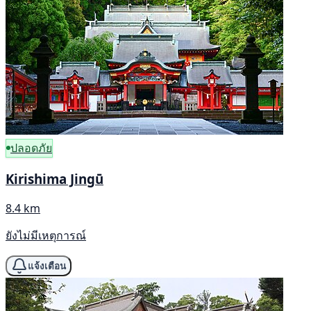
ปลอดภัย
Kirishima Jingū
8.4 km
ยังไม่มีเหตุการณ์
แจ้งเตือน