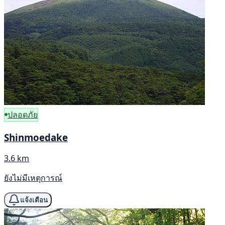
ปลอดภัย
Shinmoedake
3.6 km
ยังไม่มีเหตุการณ์
แจ้งเตือน