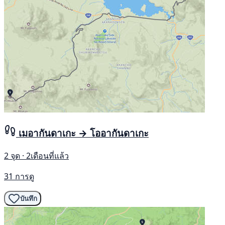
เมอากันดาเกะ → โออากันดาเกะ
2 จุด · 2เดือนที่แล้ว
31 การดู
บันทึก