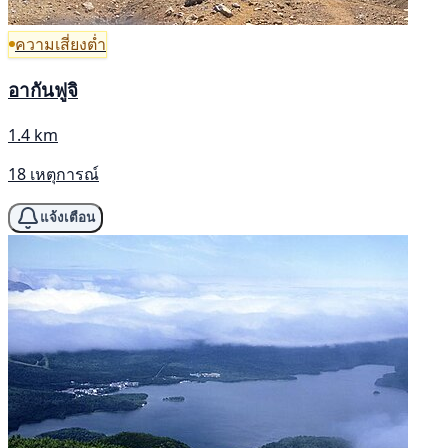
ความเสี่ยงต่ำ
อากันฟูจิ
1.4 km
18 เหตุการณ์
แจ้งเตือน