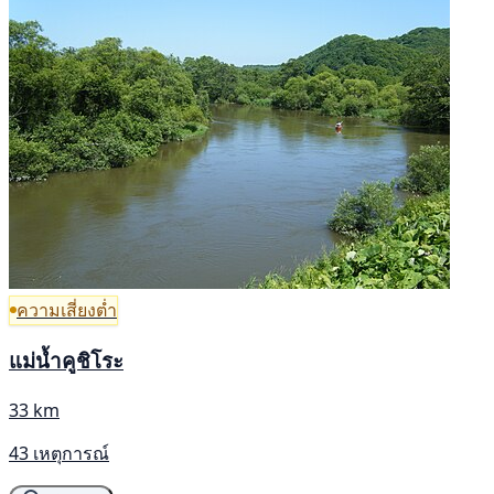
ความเสี่ยงต่ำ
แม่น้ำคูชิโระ
33 km
43 เหตุการณ์