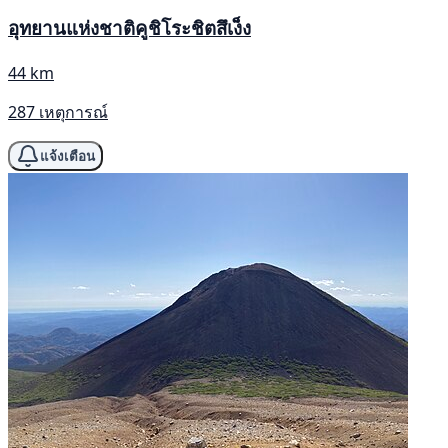
อุทยานแห่งชาติคูชิโระชิตสึเง็ง
44 km
287 เหตุการณ์
แจ้งเตือน