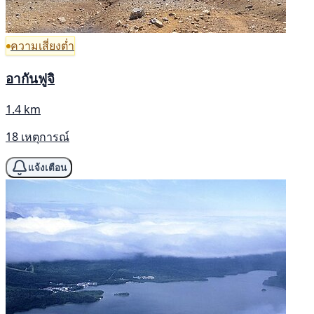
ความเสี่ยงต่ำ
อากันฟูจิ
1.4 km
18 เหตุการณ์
แจ้งเตือน