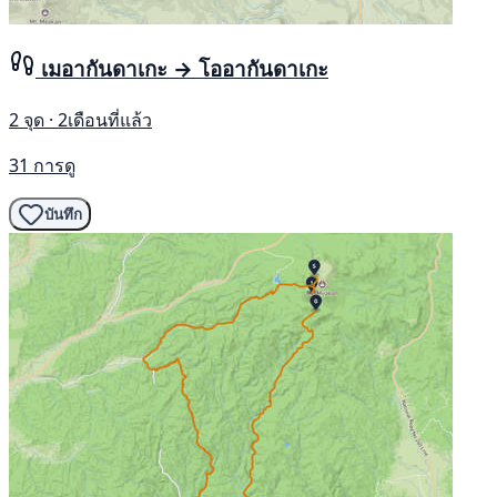
เมอากันดาเกะ → โออากันดาเกะ
2 จุด · 2เดือนที่แล้ว
31 การดู
บันทึก