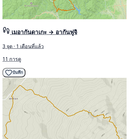
เมอากันดาเกะ → อากันฟูจิ
3 จุด · 1 เดือนที่แล้ว
11 การดู
บันทึก