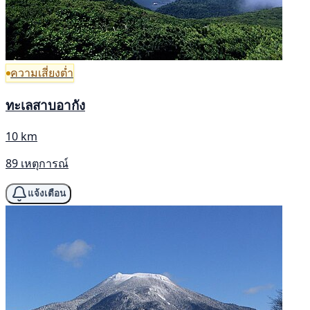
ความเสี่ยงต่ำ
ทะเลสาบอากัง
10 km
89 เหตุการณ์
แจ้งเตือน