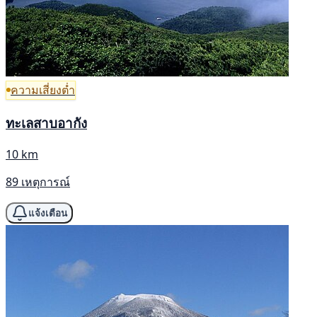
ความเสี่ยงต่ำ
ทะเลสาบอากัง
10 km
89 เหตุการณ์
แจ้งเตือน