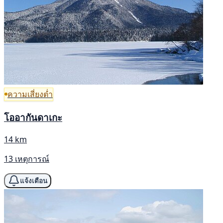
ความเสี่ยงต่ำ
โออากันดาเกะ
14 km
13 เหตุการณ์
แจ้งเตือน