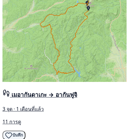
เมอากันดาเกะ → อากันฟูจิ
3 จุด · 1 เดือนที่แล้ว
11 การดู
บันทึก