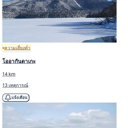
ความเสี่ยงต่ำ
โออากันดาเกะ
14 km
13 เหตุการณ์
แจ้งเตือน