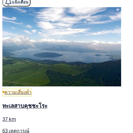
แจ้งเตือน
ความเสี่ยงต่ำ
ทะเลสาบคุชชะโระ
37 km
63 เหตุการณ์