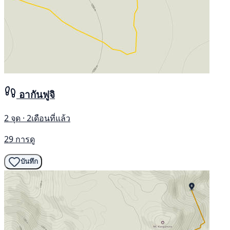
อากันฟูจิ
2 จุด · 2เดือนที่แล้ว
29 การดู
บันทึก