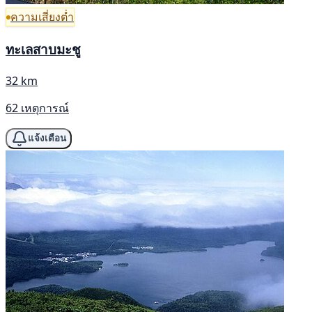
ความเสี่ยงต่ำ
ทะเลสาบมะชู
32 km
62 เหตุการณ์
แจ้งเตือน