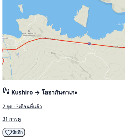
Kushiro → โออากันดาเกะ
2 จุด · 3เดือนที่แล้ว
31 การดู
บันทึก