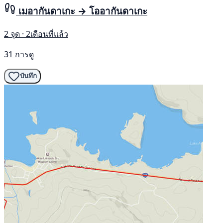
เมอากันดาเกะ → โออากันดาเกะ
2 จุด · 2เดือนที่แล้ว
31 การดู
บันทึก