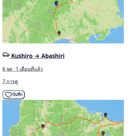
Kushiro → Abashiri
6 จุด · 1 เดือนที่แล้ว
7 การดู
บันทึก