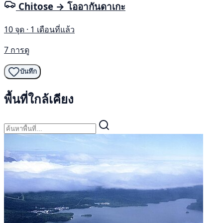
Chitose → โออากันดาเกะ
10 จุด · 1 เดือนที่แล้ว
7 การดู
บันทึก
พื้นที่ใกล้เคียง