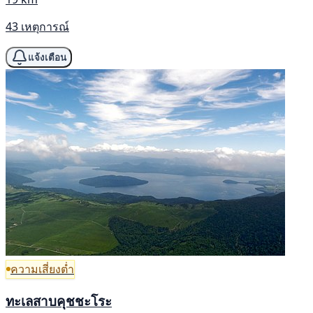
43 เหตุการณ์
แจ้งเตือน
ความเสี่ยงต่ำ
ทะเลสาบคุชชะโระ