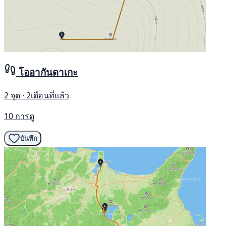
โออากันดาเกะ
2 จุด · 2เดือนที่แล้ว
10 การดู
บันทึก