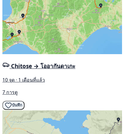
Chitose → โออากันดาเกะ
10 จุด · 1 เดือนที่แล้ว
7 การดู
บันทึก