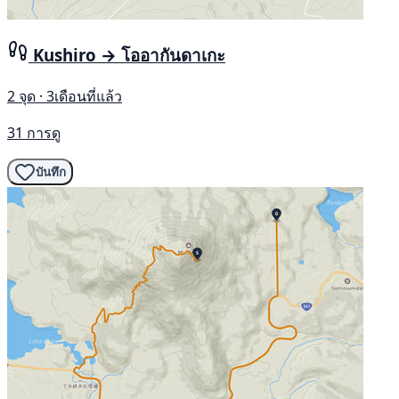
Kushiro → โออากันดาเกะ
2 จุด · 3เดือนที่แล้ว
31 การดู
บันทึก