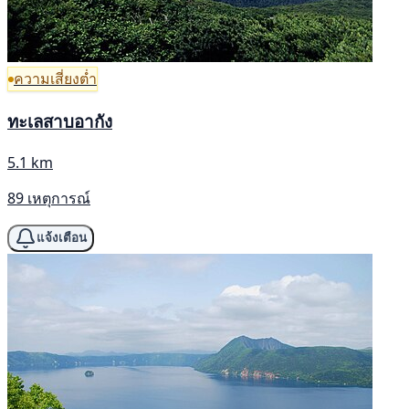
ความเสี่ยงต่ำ
ทะเลสาบอากัง
5.1 km
89 เหตุการณ์
แจ้งเตือน