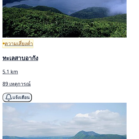
ความเสี่ยงต่ำ
ทะเลสาบอากัง
5.1 km
89 เหตุการณ์
แจ้งเตือน