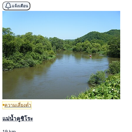
แจ้งเตือน
ความเสี่ยงต่ำ
แม่น้ำคูชิโระ
19 km