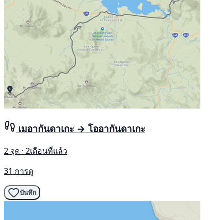
เมอากันดาเกะ → โออากันดาเกะ
2 จุด · 2เดือนที่แล้ว
31 การดู
บันทึก