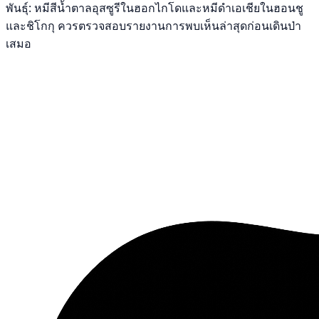
พันธุ์: หมีสีน้ำตาลอุสซูรีในฮอกไกโดและหมีดำเอเชียในฮอนชู
และชิโกกุ ควรตรวจสอบรายงานการพบเห็นล่าสุดก่อนเดินป่า
เสมอ