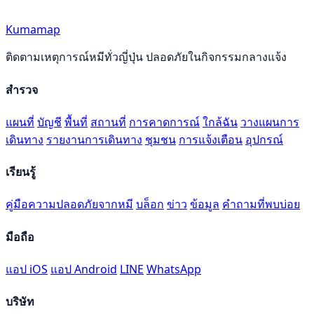
Kumamap
ติดตามเหตุการณ์หมีทั่วญี่ปุ่น ปลอดภัยในกิจกรรมกลางแจ้ง
สำรวจ
แผนที่
บัญชี
พื้นที่
สถานที่
การคาดการณ์
ใกล้ฉัน
วางแผนการ
เดินทาง
รายงานการเดินทาง
ชุมชน
การแจ้งเตือน
อุปกรณ์
เรียนรู้
คู่มือความปลอดภัยจากหมี
บล็อก
ข่าว
ข้อมูล
คำถามที่พบบ่อย
มือถือ
แอป iOS
แอป Android
LINE
WhatsApp
บริษัท