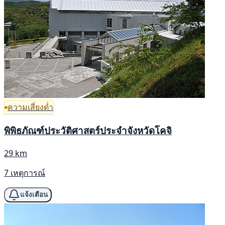
ความเสี่ยงต่ำ
พิพิธภัณฑ์ประวัติศาสตร์ประจำจังหวัดโคจิ
29 km
7 เหตุการณ์
แจ้งเตือน