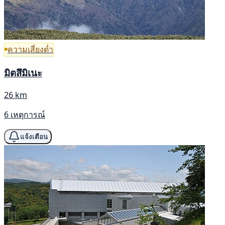
ความเสี่ยงต่ำ
มิตสึมิเนะ
26 km
6 เหตุการณ์
แจ้งเตือน