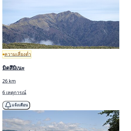
ความเสี่ยงต่ำ
มิตสึมิเนะ
26 km
6 เหตุการณ์
แจ้งเตือน