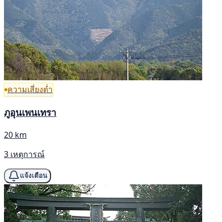
ความเสี่ยงต่ำ
ภูอุนเพนเทรา
20 km
3 เหตุการณ์
แจ้งเตือน