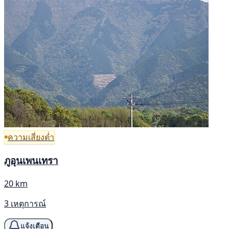
ความเสี่ยงต่ำ
ภูอุนเพนเทรา
20 km
3 เหตุการณ์
แจ้งเตือน