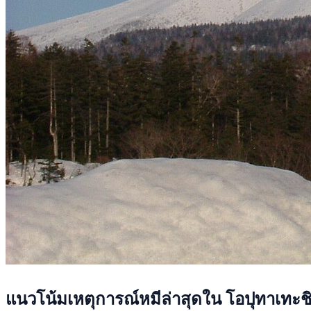
แนวโน้มเหตุการณ์หมีล่าสุดใน โอปุทาเทะช