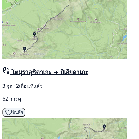
โตมุราอุชิดาเกะ → บิเอียดาเกะ
3 จุด · 2เดือนที่แล้ว
62 การดู
บันทึก