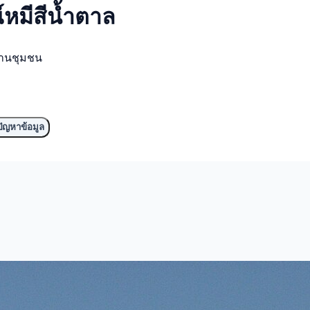
์
หมีสีน้ำตาล
งานชุมชน
ัญหาข้อมูล