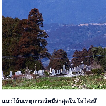
แนวโน้มเหตุการณ์หมีล่าสุดใน โอโสะสึ