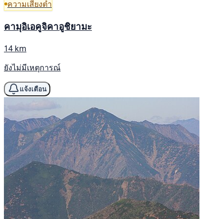
ความเสี่ยงต่ำ
คามุอิเอคูจิคาอูชิยามะ
14 km
ยังไม่มีเหตุการณ์
แจ้งเตือน