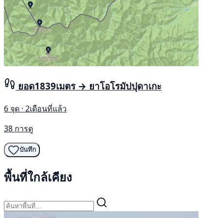
ยอด1839เมตร → ยาโอโรมัปปุดาเกะ
6 จุด · 2เดือนที่แล้ว
38 การดู
บันทึก
พื้นที่ใกล้เคียง