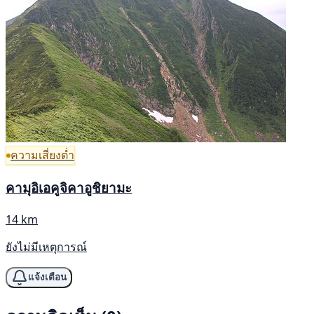
ความเสี่ยงต่ำ
คามุอิเอคูจิคาอูชิยามะ
14 km
ยังไม่มีเหตุการณ์
แจ้งเตือน