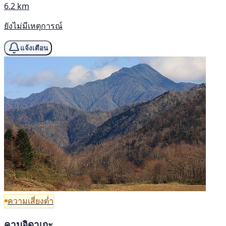
6.2 km
ยังไม่มีเหตุการณ์
แจ้งเตือน
ความเสี่ยงต่ำ
คามุอิดาเกะ