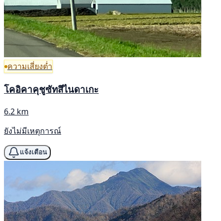
ความเสี่ยงต่ำ
โคอิคาคุชูซัทสึไนดาเกะ
6.2 km
ยังไม่มีเหตุการณ์
แจ้งเตือน