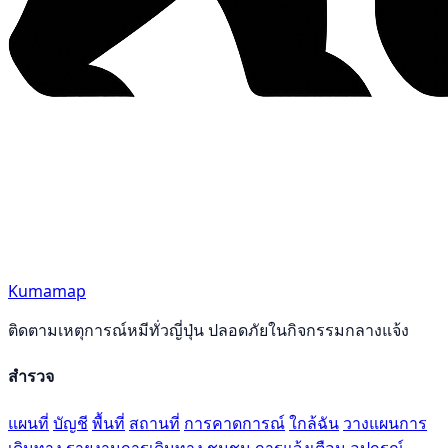
Kumamap
ติดตามเหตุการณ์หมีทั่วญี่ปุ่น ปลอดภัยในกิจกรรมกลางแจ้ง
สำรวจ
แผนที่
บัญชี
พื้นที่
สถานที่
การคาดการณ์
ใกล้ฉัน
วางแผนการ
เดินทาง
รายงานการเดินทาง
ชุมชน
การแจ้งเตือน
อุปกรณ์