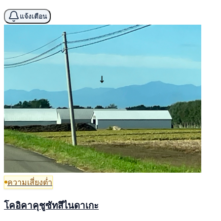
แจ้งเตือน
ความเสี่ยงต่ำ
โคอิคาคุชูซัทสึไนดาเกะ