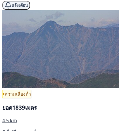
แจ้งเตือน
ความเสี่ยงต่ำ
ยอด1839เมตร
4.5 km