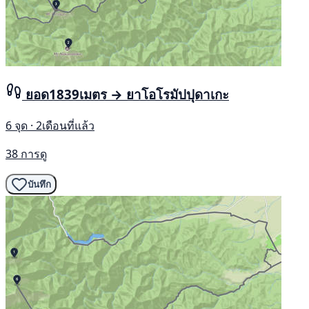
ยอด1839เมตร → ยาโอโรมัปปุดาเกะ
6 จุด · 2เดือนที่แล้ว
38 การดู
บันทึก