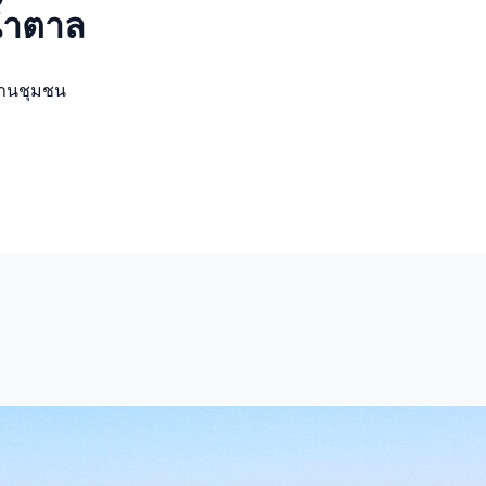
น้ำตาล
งานชุมชน