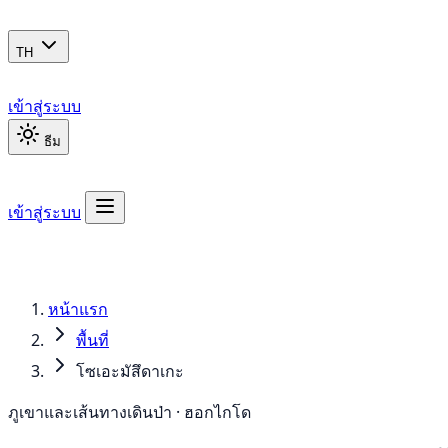
TH
เข้าสู่ระบบ
ธีม
เข้าสู่ระบบ
หน้าแรก
พื้นที่
โซเอะมัสึดาเกะ
ภูเขาและเส้นทางเดินป่า · ฮอกไกโด