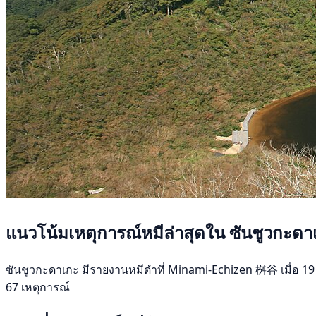
แนวโน้มเหตุการณ์หมีล่าสุดใน ซันชูวกะดา
ซันชูวกะดาเกะ มีรายงานหมีดำที่ Minami-Echizen 桝谷 เมื่อ 19 มิถ
67 เหตุการณ์