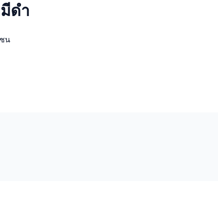
มีดำ
มชน