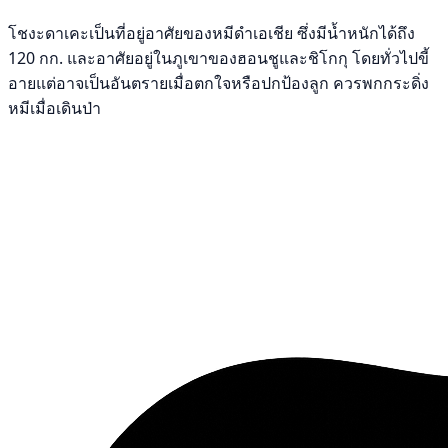
โชงะดาเคะเป็นที่อยู่อาศัยของหมีดำเอเชีย ซึ่งมีน้ำหนักได้ถึง
120 กก. และอาศัยอยู่ในภูเขาของฮอนชูและชิโกกุ โดยทั่วไปขี้
อายแต่อาจเป็นอันตรายเมื่อตกใจหรือปกป้องลูก ควรพกกระดิ่ง
หมีเมื่อเดินป่า