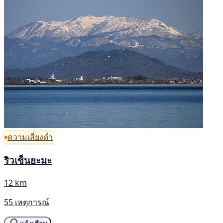
ความเสี่ยงต่ำ
ริวเซ็นยะมะ
12 km
55 เหตุการณ์