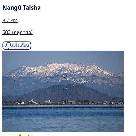
Nangū Taisha
8.7 km
583 เหตุการณ์
แจ้งเตือน