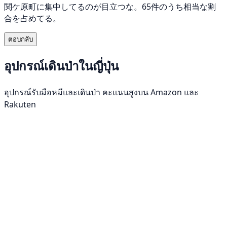
関ケ原町に集中してるのが目立つな。65件のうち相当な割
合を占めてる。
ตอบกลับ
อุปกรณ์เดินป่าในญี่ปุ่น
อุปกรณ์รับมือหมีและเดินป่า คะแนนสูงบน Amazon และ
Rakuten