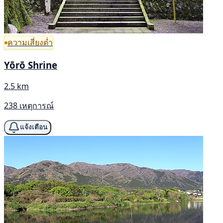
ความเสี่ยงต่ำ
Yōrō Shrine
2.5 km
238 เหตุการณ์
แจ้งเตือน