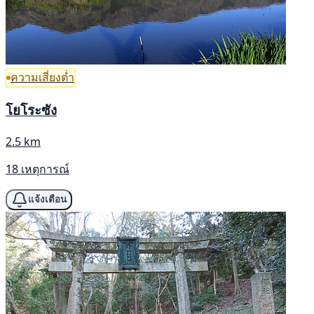
ความเสี่ยงต่ำ
โยโระซัง
2.5 km
18 เหตุการณ์
แจ้งเตือน