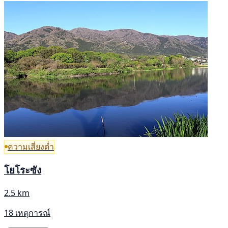
ความเสี่ยงต่ำ
โยโระซัง
2.5 km
18 เหตุการณ์