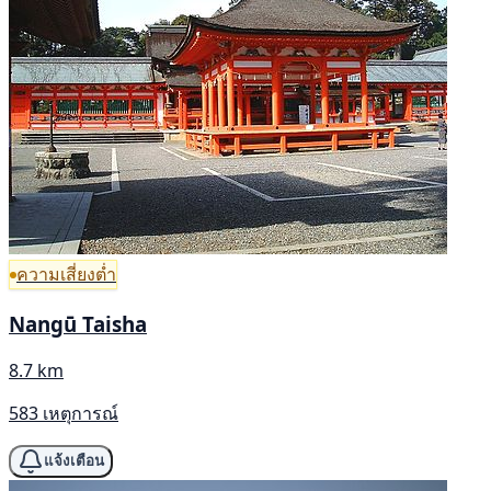
ความเสี่ยงต่ำ
Nangū Taisha
8.7 km
583 เหตุการณ์
แจ้งเตือน