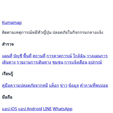
Kumamap
ติดตามเหตุการณ์หมีทั่วญี่ปุ่น ปลอดภัยในกิจกรรมกลางแจ้ง
สำรวจ
แผนที่
บัญชี
พื้นที่
สถานที่
การคาดการณ์
ใกล้ฉัน
วางแผนการ
เดินทาง
รายงานการเดินทาง
ชุมชน
การแจ้งเตือน
อุปกรณ์
เรียนรู้
คู่มือความปลอดภัยจากหมี
บล็อก
ข่าว
ข้อมูล
คำถามที่พบบ่อย
มือถือ
แอป iOS
แอป Android
LINE
WhatsApp