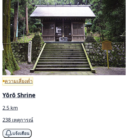
ความเสี่ยงต่ำ
Yōrō Shrine
2.5 km
238 เหตุการณ์
แจ้งเตือน