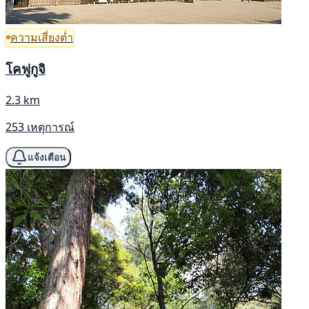
ความเสี่ยงต่ำ
โคฟูกูจิ
2.3 km
253 เหตุการณ์
แจ้งเตือน