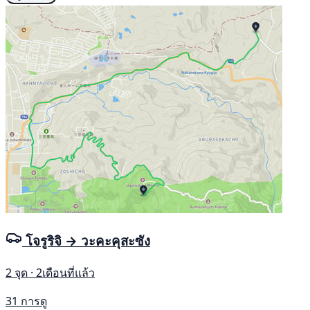
โจรูริจิ → วะคะคุสะซัง
2 จุด · 2เดือนที่แล้ว
31 การดู