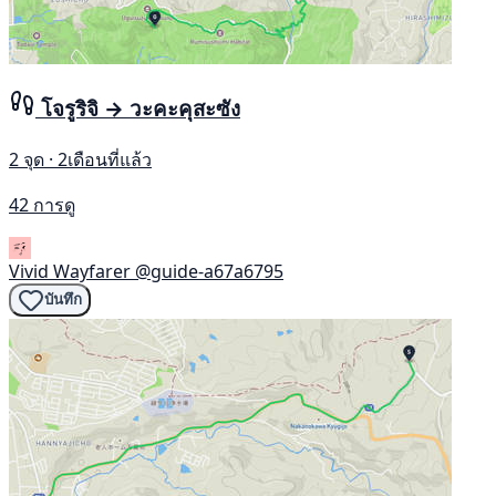
โจรูริจิ → วะคะคุสะซัง
2 จุด · 2เดือนที่แล้ว
42 การดู
Vivid Wayfarer
@guide-a67a6795
บันทึก