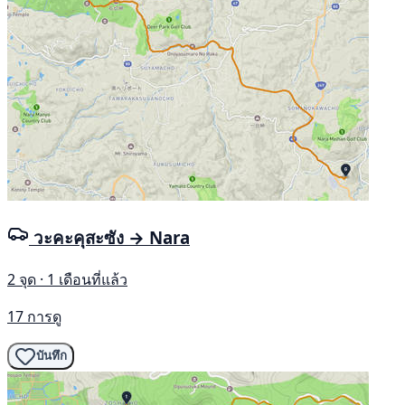
วะคะคุสะซัง → Nara
2 จุด · 1 เดือนที่แล้ว
17 การดู
บันทึก