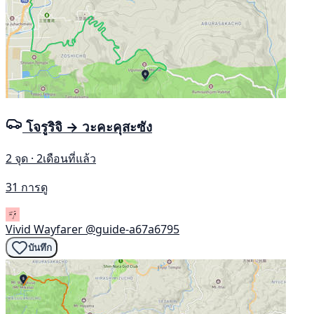
โจรูริจิ → วะคะคุสะซัง
2 จุด · 2เดือนที่แล้ว
31 การดู
Vivid Wayfarer
@guide-a67a6795
บันทึก