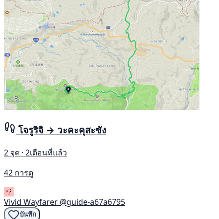
โจรูริจิ → วะคะคุสะซัง
2 จุด · 2เดือนที่แล้ว
42 การดู
Vivid Wayfarer
@guide-a67a6795
บันทึก