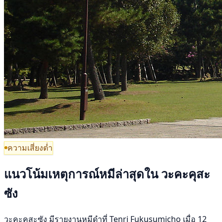
ความเสี่ยงต่ำ
แนวโน้มเหตุการณ์หมีล่าสุดใน วะคะคุสะ
ซัง
วะคะคุสะซัง มีรายงานหมีดำที่ Tenri Fukusumicho เมื่อ 12