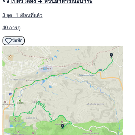
เบียวโดอิง → สวนสาธารณะนาระ
3 จุด · 1 เดือนที่แล้ว
40 การดู
บันทึก