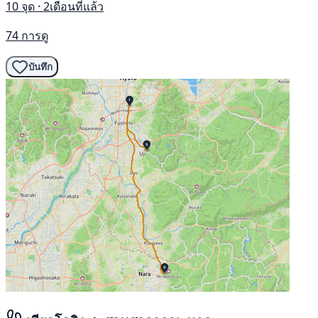
10 จุด · 2เดือนที่แล้ว
74 การดู
บันทึก