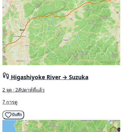
Higashiyoke River → Suzuka
2 จุด · 2สัปดาห์ที่แล้ว
7 การดู
บันทึก