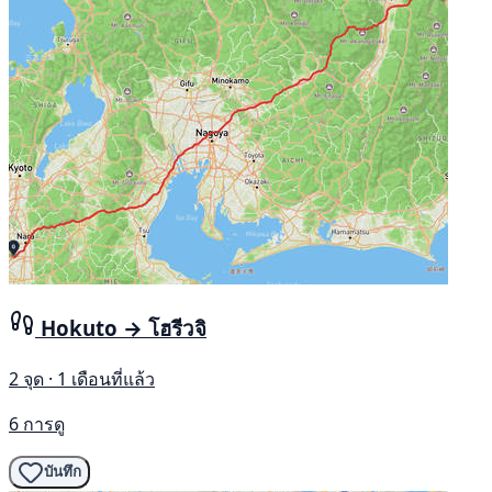
Hokuto → โฮรีวจิ
2 จุด · 1 เดือนที่แล้ว
6 การดู
บันทึก