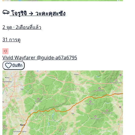
โจรูริจิ → วะคะคุสะซัง
2 จุด · 2เดือนที่แล้ว
31 การดู
Vivid Wayfarer
@guide-a67a6795
บันทึก