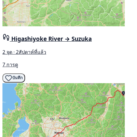
Higashiyoke River → Suzuka
2 จุด · 2สัปดาห์ที่แล้ว
7 การดู
บันทึก