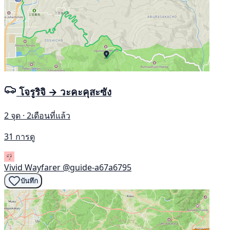
โจรูริจิ → วะคะคุสะซัง
2 จุด · 2เดือนที่แล้ว
31 การดู
Vivid Wayfarer
@guide-a67a6795
บันทึก