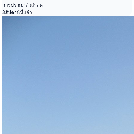
การปรากฏตัวล่าสุด
3สัปดาห์ที่แล้ว