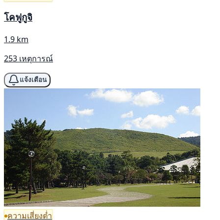
โคฟูกูจิ
1.9 km
253 เหตุการณ์
แจ้งเตือน
ความเสี่ยงต่ำ