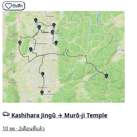
บันทึก
Kashihara Jingū → Murō-ji Temple
10 จุด · 2เดือนที่แล้ว