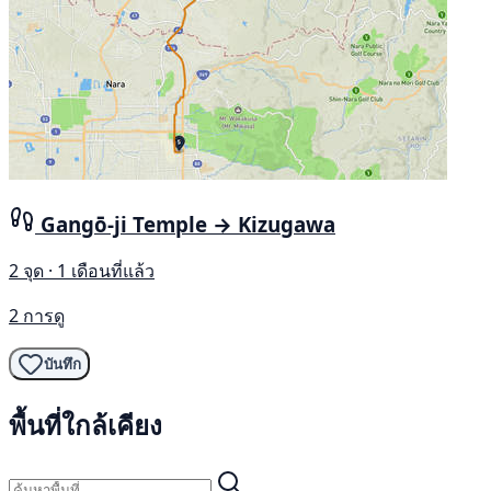
Gangō-ji Temple → Kizugawa
2 จุด · 1 เดือนที่แล้ว
2 การดู
บันทึก
พื้นที่ใกล้เคียง