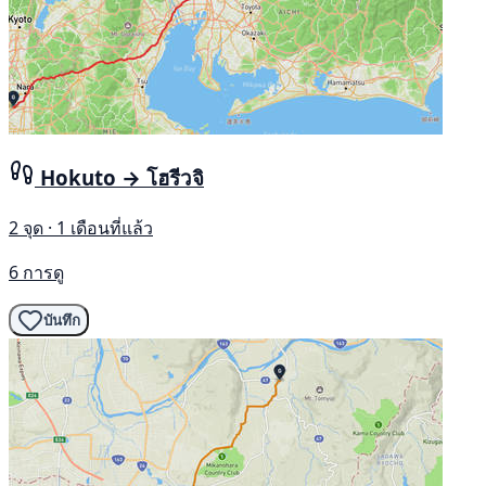
Hokuto → โฮรีวจิ
2 จุด · 1 เดือนที่แล้ว
6 การดู
บันทึก