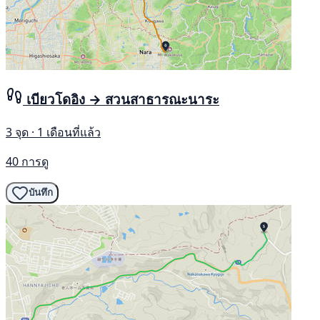
เบียวโดอิง → สวนสาธารณะนาระ
3 จุด · 1 เดือนที่แล้ว
40 การดู
บันทึก