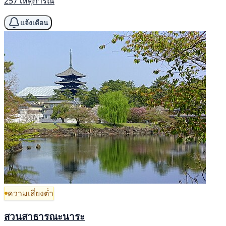
257 เหตุการณ์
แจ้งเตือน
ความเสี่ยงต่ำ
สวนสาธารณะนาระ