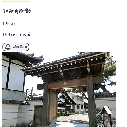
วะคะคุสะซัง
1.9 km
199 เหตุการณ์
แจ้งเตือน