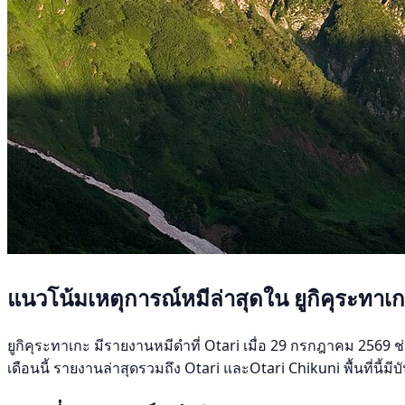
แนวโน้มเหตุการณ์หมีล่าสุดใน ยูกิคุระทาเ
ยูกิคุระทาเกะ มีรายงานหมีดำที่ Otari เมื่อ 29 กรกฎาคม 2569 ช่
เดือนนี้ รายงานล่าสุดรวมถึง Otari และOtari Chikuni พื้นที่นี้ม