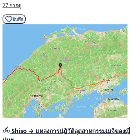
27 การดู
บันทึก
Shiso → แหล่งการปฏิวัติอุตสาหกรรมเมจิของญี่
ปุ่นฯ