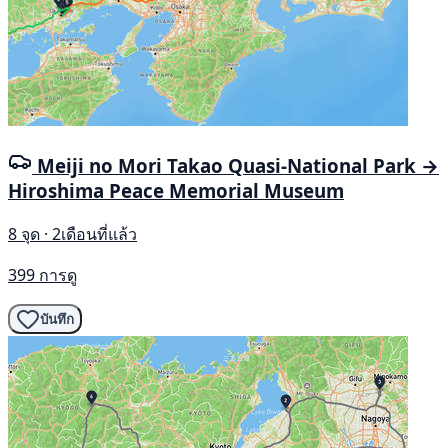
Meiji no Mori Takao Quasi-National Park →
Hiroshima Peace Memorial Museum
8 จุด · 2เดือนที่แล้ว
399 การดู
บันทึก