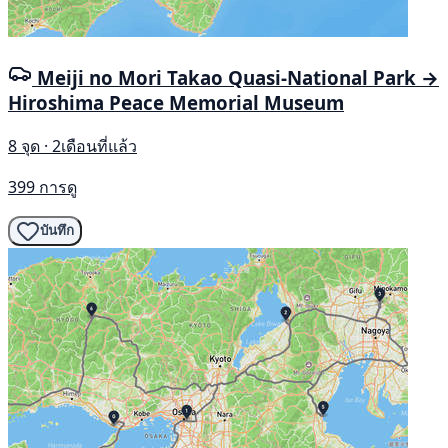
Meiji no Mori Takao Quasi-National Park →
Hiroshima Peace Memorial Museum
8 จุด · 2เดือนที่แล้ว
399 การดู
บันทึก