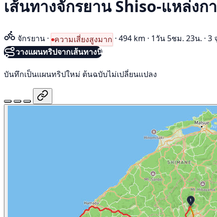
เส้นทางจักรยาน Shiso-แหล่งการ
จักรยาน
·
·
494 km
·
1วัน 5ชม. 23น.
·
3 
ความเสี่ยงสูงมาก
วางแผนทริปจากเส้นทางนี้
บันทึกเป็นแผนทริปใหม่ ต้นฉบับไม่เปลี่ยนแปลง