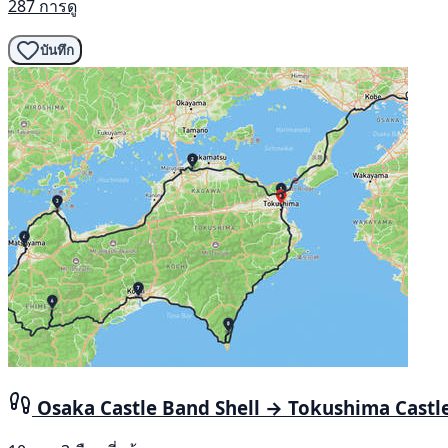
287 การดู
บันทึก
Osaka Castle Band Shell → Tokushima Castl