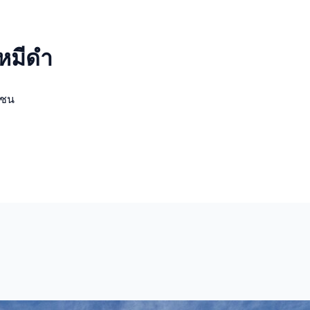
หมีดำ
มชน