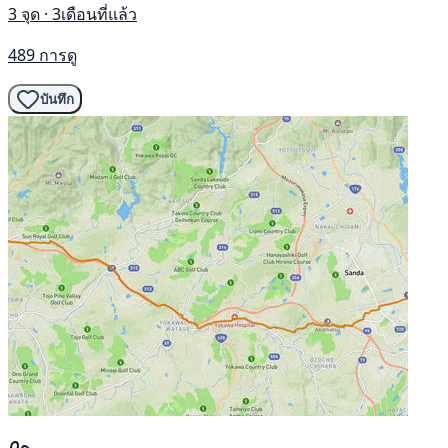
3 จุด · 3เดือนที่แล้ว
489 การดู
บันทึก