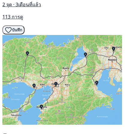
2 จุด · 3เดือนที่แล้ว
113 การดู
บันทึก