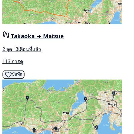
Takaoka → Matsue
2 จุด · 3เดือนที่แล้ว
113 การดู
บันทึก