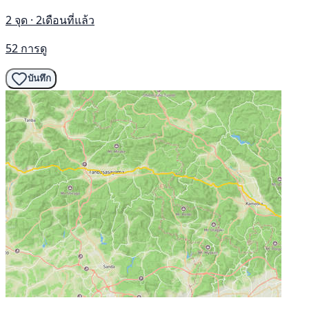
2 จุด · 2เดือนที่แล้ว
52 การดู
บันทึก