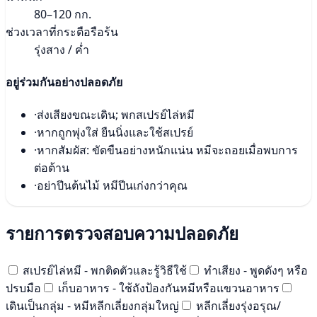
80–120 กก.
ช่วงเวลาที่กระตือรือร้น
รุ่งสาง / ค่ำ
อยู่ร่วมกันอย่างปลอดภัย
·
ส่งเสียงขณะเดิน; พกสเปรย์ไล่หมี
·
หากถูกพุ่งใส่ ยืนนิ่งและใช้สเปรย์
·
หากสัมผัส: ขัดขืนอย่างหนักแน่น หมีจะถอยเมื่อพบการ
ต่อต้าน
·
อย่าปีนต้นไม้ หมีปีนเก่งกว่าคุณ
รายการตรวจสอบความปลอดภัย
สเปรย์ไล่หมี - พกติดตัวและรู้วิธีใช้
ทำเสียง - พูดดังๆ หรือ
ปรบมือ
เก็บอาหาร - ใช้ถังป้องกันหมีหรือแขวนอาหาร
เดินเป็นกลุ่ม - หมีหลีกเลี่ยงกลุ่มใหญ่
หลีกเลี่ยงรุ่งอรุณ/