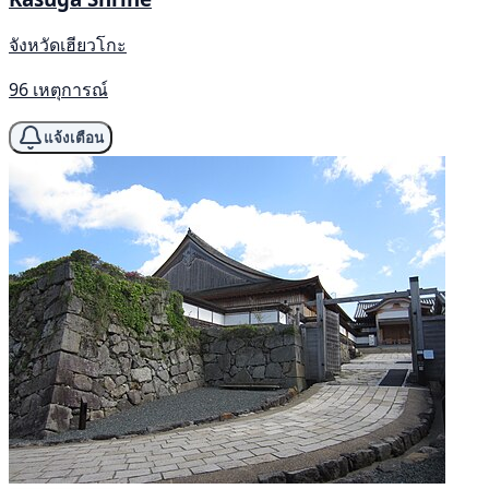
จังหวัดเฮียวโกะ
96 เหตุการณ์
แจ้งเตือน