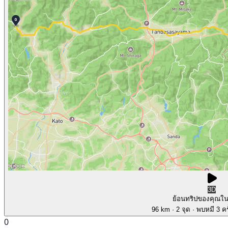
3D
ย้อนทริปของคุณใ
96 km
· 2 จุด
· พบหมี 3 คร
0