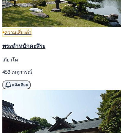
ความเสี่ยงต่ำ
พระตำหนักคะสึระ
เกียวโต
453 เหตุการณ์
แจ้งเตือน