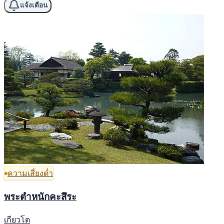
แจ้งเตือน
ความเสี่ยงต่ำ
พระตำหนักคะสึระ
เกียวโต