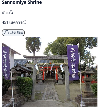
Sannomiya Shrine
เกียวโต
451 เหตุการณ์
แจ้งเตือน