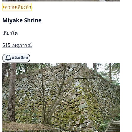
ความเสี่ยงต่ำ
Miyake Shrine
เกียวโต
515 เหตุการณ์
แจ้งเตือน