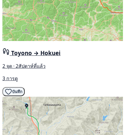
Toyono → Hokuei
2 จุด · 2สัปดาห์ที่แล้ว
3 การดู
บันทึก