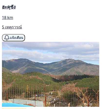
ฮะคุซัง
18 km
5 เหตุการณ์
แจ้งเตือน