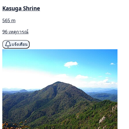
Kasuga Shrine
565 m
96 เหตุการณ์
แจ้งเตือน