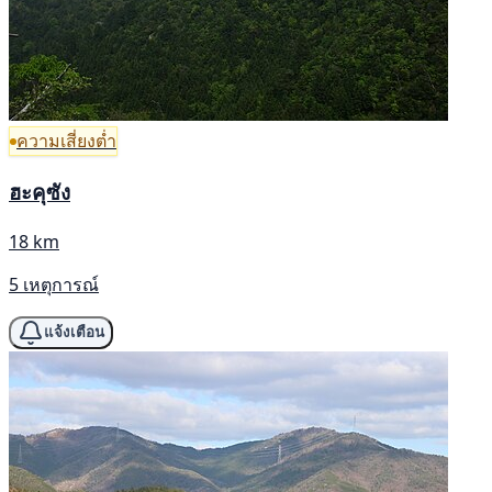
ความเสี่ยงต่ำ
ฮะคุซัง
18 km
5 เหตุการณ์
แจ้งเตือน