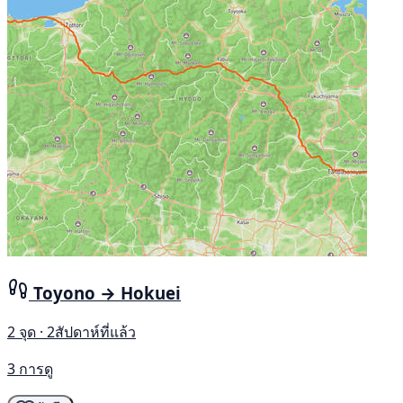
Toyono → Hokuei
2 จุด · 2สัปดาห์ที่แล้ว
3 การดู