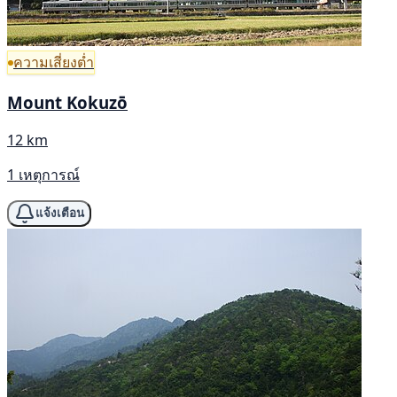
ความเสี่ยงต่ำ
Mount Kokuzō
12 km
1 เหตุการณ์
แจ้งเตือน