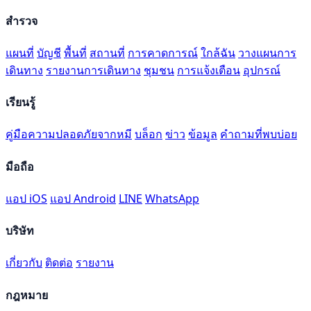
สำรวจ
แผนที่
บัญชี
พื้นที่
สถานที่
การคาดการณ์
ใกล้ฉัน
วางแผนการ
เดินทาง
รายงานการเดินทาง
ชุมชน
การแจ้งเตือน
อุปกรณ์
เรียนรู้
คู่มือความปลอดภัยจากหมี
บล็อก
ข่าว
ข้อมูล
คำถามที่พบบ่อย
มือถือ
แอป iOS
แอป Android
LINE
WhatsApp
บริษัท
เกี่ยวกับ
ติดต่อ
รายงาน
กฎหมาย