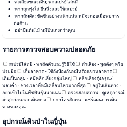
·
ส่งเสียงขณะเดิน; พกสเปรย์ไล่หมี
·
หากถูกพุ่งใส่ ยืนนิ่งและใช้สเปรย์
·
หากสัมผัส: ขัดขืนอย่างหนักแน่น หมีจะถอยเมื่อพบการ
ต่อต้าน
·
อย่าปีนต้นไม้ หมีปีนเก่งกว่าคุณ
รายการตรวจสอบความปลอดภัย
สเปรย์ไล่หมี - พกติดตัวและรู้วิธีใช้
ทำเสียง - พูดดังๆ หรือ
ปรบมือ
เก็บอาหาร - ใช้ถังป้องกันหมีหรือแขวนอาหาร
เดินเป็นกลุ่ม - หมีหลีกเลี่ยงกลุ่มใหญ่
หลีกเลี่ยงรุ่งอรุณ/
พลบค่ำ - ช่วงเวลาที่หมีเคลื่อนไหวมากที่สุด
อยู่ในเส้นทาง -
อย่าเข้าไปในพืชพันธุ์หนาแน่น
ตรวจสอบสภาพ - ดูเหตุการณ์
ล่าสุดก่อนออกเดินทาง
บอกใครสักคน - แชร์แผนการเดิน
ทางของคุณ
อุปกรณ์เดินป่าในญี่ปุ่น